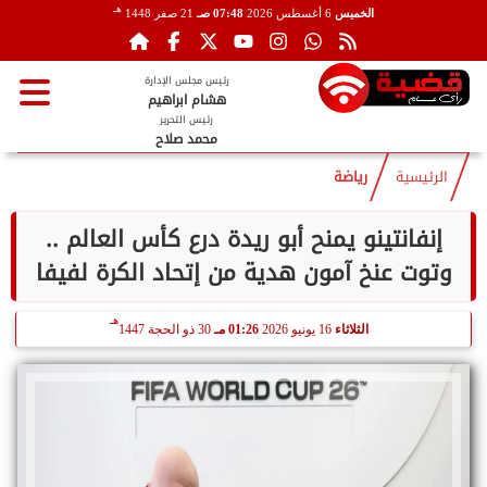
هـ
الخميس
6 أغسطس 2026
07:48 صـ
21 صفر 1448
رئيس مجلس الإدارة
هشام ابراهيم
رئيس التحرير
محمد صلاح
الرئيسية
رياضة
إنفانتينو يمنح أبو ريدة درع كأس العالم ..
وتوت عنخ آمون هدية من إتحاد الكرة لفيفا
هـ
الثلاثاء
16 يونيو 2026
01:26 مـ
30 ذو الحجة 1447