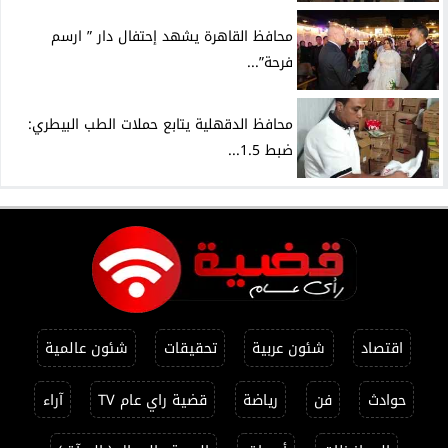
محافظ القاهرة يشهد إحتفال دار ” ارسم
فرحة”...
محافظ الدقهلية يتابع حملات الطب البيطري:
ضبط 1.5...
اقتصاد
شئون عربية
تحقيقات
شئون عالمية
حوادث
فن
رياضة
قضية راي عام TV
آراء