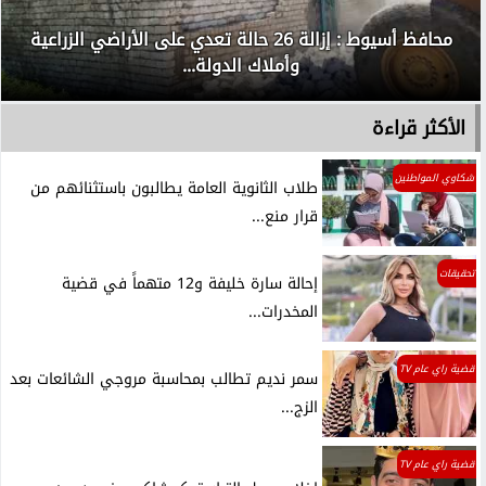
محافظ أسيوط : إزالة 26 حالة تعدي على الأراضي الزراعية
وأملاك الدولة...
الأكثر قراءة
شكاوي المواطنين
طلاب الثانوية العامة يطالبون باستثنائهم من
قرار منع...
تحقيقات
إحالة سارة خليفة و12 متهماً في قضية
المخدرات...
قضية راي عام TV
سمر نديم تطالب بمحاسبة مروجي الشائعات بعد
الزج...
قضية راي عام TV