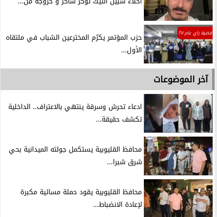
اخلاء سبيل التيك توكر شاكر و خروجه من...
قضية راي عام TV
حزب المؤتمر يكرّم المخترعين الشباب في ملتقاه
الأول...
آخر الموضوعات
ادعاء تحرش وسرقة ينتهي بالاعتراف.. الداخلية
تكشف حقيقة...
محافظ القليوبية يستكمل جولته الميدانية بحي
شرق شبرا...
محافظ القليوبية يقود حملة مسائية مكبرة
لإعادة الانضباط...