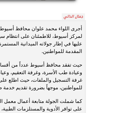
محافظ أسيوط : حملات مكثفة لرفع
جمال الدالي
الإشغالات بحي شرق لإعادة الانضباط
رحلت في أثناء أدا
وتحقيق...
بمستشفى بني عب
أجرى اللواء محمد علوان محافظ أسيوط، ز
لمركز أسيوط، للاطمئنان على انتظام سي
عليها في إطار جولاته الميدانية المستمرة
المقدمة للمواطنين.
حيث تفقد محافظ أسيوط عدداً من أقسام 
وعيادة طب الأسرة، وغرفة التعقيم، وعياد
غرفة التسجيل والملفات، حيث اطلع على 
للمواطنين، موجهاً بضرورة تقديم خدمة ص
كما شملت الجولة متابعة أعمال معمل ال
على توافر الأدوية والمستلزمات الطبية،