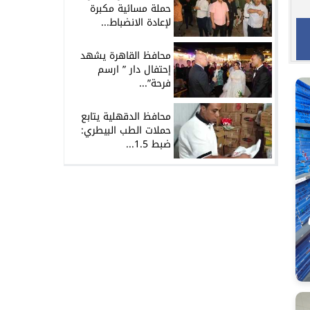
حملة مسائية مكبرة
لإعادة الانضباط...
محافظ القاهرة يشهد
إحتفال دار ” ارسم
فرحة”...
محافظ الدقهلية يتابع
حملات الطب البيطري:
ضبط 1.5...