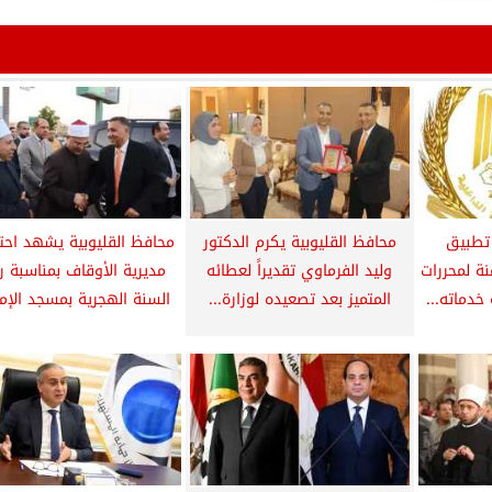
 تطبيق
محافظ القليوبية يكرم الدكتور
محافظ القليوبية يشهد احتف
ة لمحررات
وليد الفرماوي تقديراً لعطائه
مديرية الأوقاف بمناسبة 
خدماته...
المتميز بعد تصعيده لوزارة...
السنة الهجرية بمسجد الإما