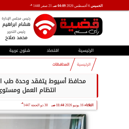
هـ
الخميس
6 أغسطس 2026
04:09 صـ
21 صفر 1448
رئيس مجلس الإدارة
هشام ابراهيم
رئيس التحرير
محمد صلاح
الرئيسية
اقتصاد
شئون عربية
الرئيسية
المحافظات
محافظ أسيوط يتفقد وحدة طب الأس
انتظام العمل ومستوى 
هـ
الثلاثاء
16 يونيو 2026
11:44 صـ
30 ذو الحجة 1447