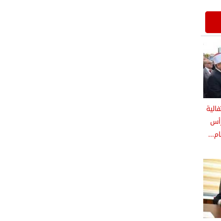
الية
رأس
م...