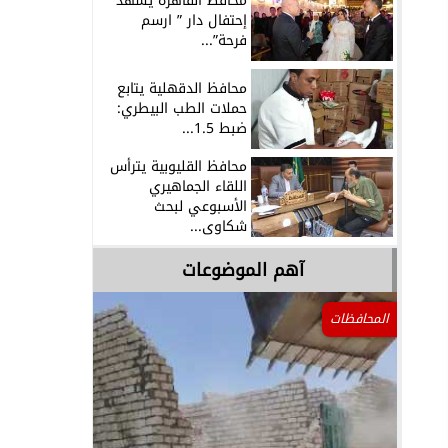
محافظ القاهرة يشهد
إحتفال دار ” ارسم
فرحة”...
محافظ الدقهلية يتابع
حملات الطب البيطري:
ضبط 1.5...
محافظ القليوبية يترأس
اللقاء الجماهيري
الأسبوعي لبحث
شكاوى...
آهم الموضوعات
المحافظات