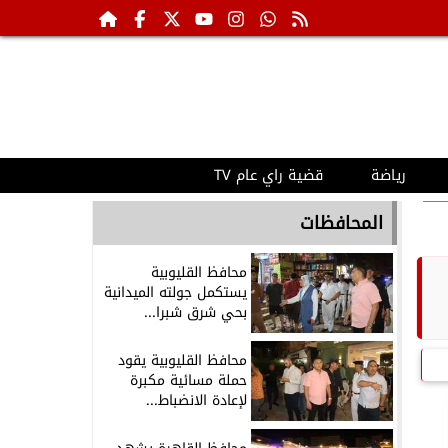
رياضة
قضية راي عام TV
المحافظات
محافظ القليوبية
يستكمل جولته الميدانية
بحي شرق شبرا...
محافظ القليوبية يقود
حملة مسائية مكبرة
لإعادة الانضباط...