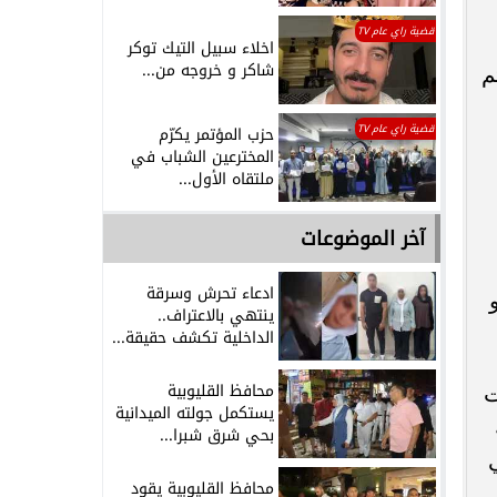
قضية راي عام TV
اخلاء سبيل التيك توكر
شاكر و خروجه من...
م
قضية راي عام TV
حزب المؤتمر يكرّم
المخترعين الشباب في
ملتقاه الأول...
آخر الموضوعات
ادعاء تحرش وسرقة
ينتهي بالاعتراف..
الداخلية تكشف حقيقة...
محافظ القليوبية
ت
يستكمل جولته الميدانية
بحي شرق شبرا...
محافظ القليوبية يقود