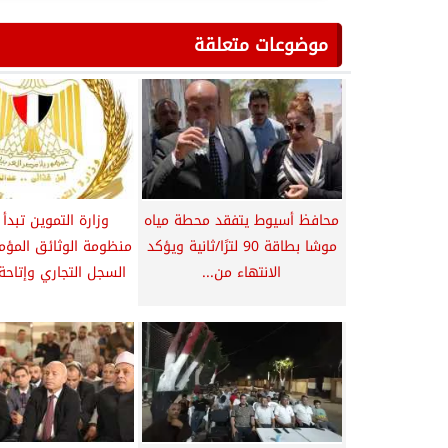
موضوعات متعلقة
محافظ أسيوط يتفقد محطة مياه
وزارة التموين تبدأ
موشا بطاقة 90 لترًا/ثانية ويؤكد
منظومة الوثائق المؤمن
الانتهاء من...
السجل التجاري وإتاحة 