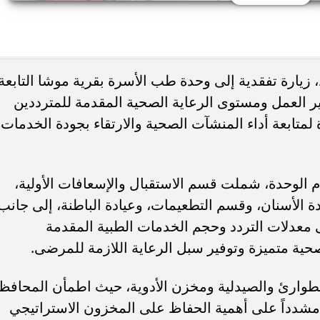
ء رسالتها.. وفاة ممرضة
محافظ القاهرة يعتمد جدول إمتحانات ا
يد والأهالي ينعونها
الثاني للعام الدراسي ٢٠٢٥...
يارة تفقدية إلى وحدة طب الأسرة بقرية موشا التابعة
ر العمل ومستوى الرعاية الصحية المقدمة للمترددين
 لمتابعة أداء المنشآت الصحية والارتقاء بجودة الخدمات
الوحدة، شملت قسم الاستقبال والإسعافات الأولية،
ة الأسنان، وقسم التطعيمات، وعيادة الباطنة، إلى جانب
معدلات التردد وحجم الخدمات الطبية المقدمة
حية متميزة وتوفير سبل الرعاية اللازمة للمرضى.
طوارئ والصيدلية ومخزن الأدوية، حيث اطمأن المحافظ
 مشدداً على أهمية الحفاظ على المخزون الاستراتيجي