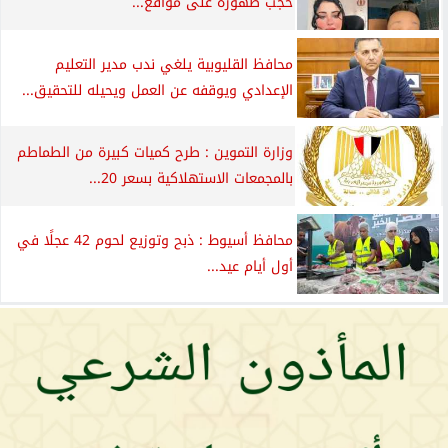
حجب ظهوره على مواقع...
محافظ القليوبية يلغي ندب مدير التعليم
الإعدادي ويوقفه عن العمل ويحيله للتحقيق...
وزارة التموين : طرح كميات كبيرة من الطماطم
بالمجمعات الاستهلاكية بسعر 20...
محافظ أسيوط : ذبح وتوزيع لحوم 42 عجلًا في
أول أيام عيد...