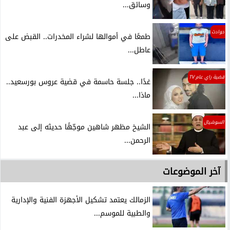
وسائق...
حوادث
طمعًا في أموالها لشراء المخدرات.. القبض على
عاطل...
قضية راي عام TV
غدًا.. جلسة حاسمة في قضية عروس بورسعيد..
ماذا...
السوشيال
الشيخ مظهر شاهين موجّهًا حديثه إلى عبد
الرحمن...
آخر الموضوعات
الزمالك يعتمد تشكيل الأجهزة الفنية والإدارية
والطبية للموسم...