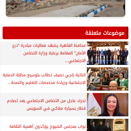
موضوعات متعلقة
محافظ القاهرة يشهد فعاليات مبادرة ”درع
الأمان” المقامة برعاية وزارة التضامن
الاجتماعي...
النائبة إنجي نصيف تطالب بتوسيع مظلة الحماية
الاجتماعية وزيادة مخصصات التعليم والصحة...
تحرك عاجل من التضامن الاجتماعي بعد تصادم
قطار بسيارة ملاكي في السويس
نواب بمجلس الشيوخ يؤكدون أهمية الثقافة