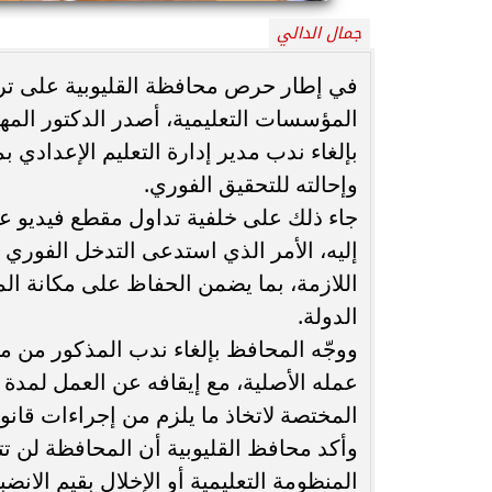
جمال الدالي
محافظ أسيوط : حملات مكثفة لرفع
الإشغالات بحي شرق لإعادة الانضباط
رحلت في أثناء أدا
في إطار حرص محافظة القليوبية على ترس
وتحقيق...
بمستشفى بني عب
المؤسسات التعليمية، أصدر الدكتور المهند
بإلغاء ندب مدير إدارة التعليم الإعدادي ب
وإحالته للتحقيق الفوري.
جاء ذلك على خلفية تداول مقطع فيديو عب
إليه، الأمر الذي استدعى التدخل الفوري من
اللازمة، بما يضمن الحفاظ على مكانة ا
الدولة.
ووجّه المحافظ بإلغاء ندب المذكور من مها
عمله الأصلية، مع إيقافه عن العمل لمدة ثل
المختصة لاتخاذ ما يلزم من إجراءات قانوني
وأكد محافظ القليوبية أن المحافظة لن ت
المنظومة التعليمية أو الإخلال بقيم الان