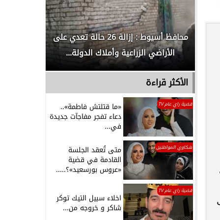
لدور
محافظ أسيوط : إزالة 26 حالة تعدي على
الداخلية ت
الأراضي الزراعية وأملاك الدولة...
رجل م
الأكثر قراءة
قضية راي عام TV
«ما قتلتش فاطمة»..
دعاء تفجر مفاجآت جديدة
في...
شكاوي المواطنين
متى تُعقد الجلسة
القادمة في قضية
«عروس بورسعيد»؟.....
قضية راي عام TV
اخلاء سبيل التيك توكر
شاكر و خروجه من...