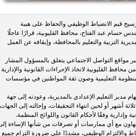
ء رسالتها.. وفاة ممرضة
محافظ القاهرة يعتمد جدول إمتحانات ا
يخ قيم الانضباط الوظيفي والحفاظ على هيبة
يد والأهالي ينعونها
الثاني للعام الدراسي ٢٠٢٥...
س حسام عبد الفتاح، محافظ القليوبية، قرارًا عاجلًا
مديرية التربية والتعليم بالمحافظة، وإيقافه عن العمل
ر مواقع التواصل الاجتماعي يتعلق بالمسؤول المشار
 محافظ القليوبية لاتخاذ الإجراءات القانونية والإدارية
لمنظومة التعليمية وصون ثقة المواطنين في مؤسسات
م مدير التعليم الإعدادي بالمديرية، وعودته إلى جهة
اثة أشهر أو لحين انتهاء التحقيقات، وإحالته إلى الجهات
ة وإدارية وفقًا لأحكام القانون واللوائح المنظمة.
تهاون مع أي ممارسات أو تصرفات من شأنها الإساءة إلى
ضباط والالتزام الوظيفي، مشددًا على ضرورة التزام جميع