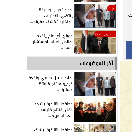
حوادث
ادعاء تحرش وسرقة
ت
ينتهي بالاعتراف..
الداخلية تكشف حقيقة...
قضية راي عام TV
موقع رأي عام يتقدم
بخالص العزاء للمستشار
أحمد...
آخر الموضوعات
إخلاء سبيل طرفي واقعة
فيديو مشاجرة فتاة
وسائق...
محافظ القاهرة يشهد
حفل إفتتاح كنيسة
العذراء مريم...
محافظ القاهرة، يشهد