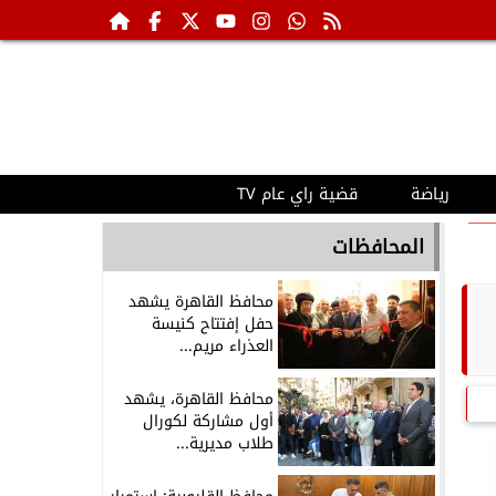
رياضة
قضية راي عام TV
المحافظات
محافظ القاهرة يشهد
حفل إفتتاح كنيسة
العذراء مريم...
محافظ القاهرة، يشهد
أول مشاركة لكورال
طلاب مديرية...