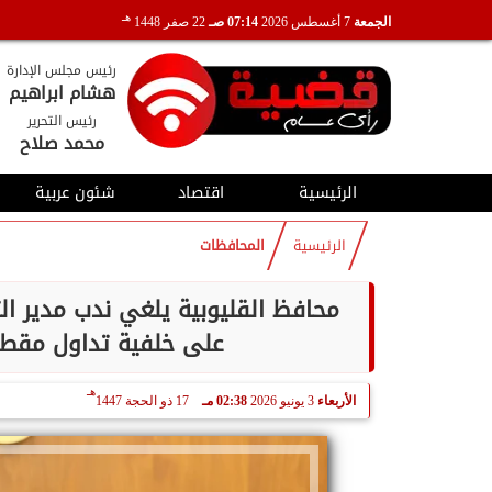
هـ
الجمعة
7 أغسطس 2026
07:14 صـ
22 صفر 1448
رئيس مجلس الإدارة
هشام ابراهيم
رئيس التحرير
محمد صلاح
الرئيسية
اقتصاد
شئون عربية
الرئيسية
المحافظات
محافظ القليوبية يلغي ندب مدير ال
على خلفية تداول مقطع 
هـ
الأربعاء
3 يونيو 2026
02:38 مـ
17 ذو الحجة 1447