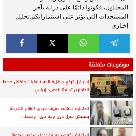
المحللون، فكونوا دائمًا على دراية بآخر
المستجدات التي تؤثر على استثماراتكم.تحليل
إخباري
موضوعات متعلقة
إسرائيل ترفع جاهزية المستشفيات وتفعّل خطط
الطوارئ تحسبًا لتصعيد إيراني
الداخلية تكشف حقيقة فيديو اتهام الشرطة
بتفتيش منزل دون وجه حق.. وضبط...
الداخلية تكشف حقيقة إدعاء شخص محاولة