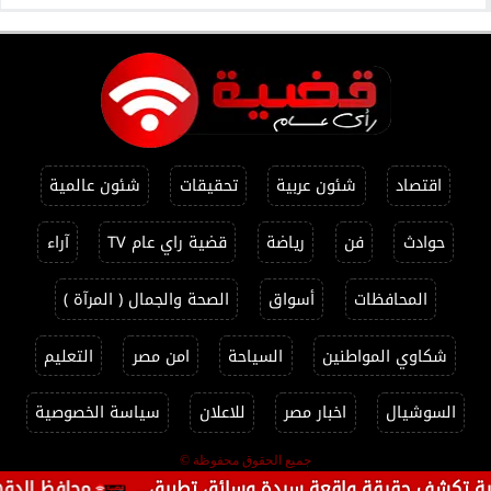
اقتصاد
شئون عربية
تحقيقات
شئون عالمية
حوادث
فن
رياضة
قضية راي عام TV
آراء
المحافظات
أسواق
الصحة والجمال ( المرآة )
شكاوي المواطنين
السياحة
امن مصر
التعليم
السوشيال
اخبار مصر
للاعلان
سياسة الخصوصية
جميع الحقوق محفوظة ©
تكشف حقيقة واقعة سيدة وسائق تطبيق...
محافظ الدقهلية يتابع حمل