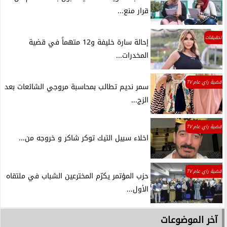
قرار منع...
تحقيقات
إحالة سارة خليفة و12 متهماً في قضية
المخدرات...
قضية راي عام TV
سمر نديم تطالب بمحاسبة مروجي الشائعات بعد
الزج...
قضية راي عام TV
اخلاء سبيل التيك توكر شاكر و خروجه من...
قضية راي عام TV
حزب المؤتمر يكرّم المخترعين الشباب في ملتقاه
الأول...
آخر الموضوعات