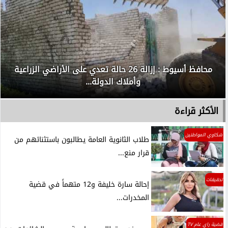
محافظ أسيوط : إزالة 26 حالة تعدي على الأراضي الزراعية
وأملاك الدولة...
الأكثر قراءة
شكاوي المواطنين
طلاب الثانوية العامة يطالبون باستثنائهم من
قرار منع...
تحقيقات
إحالة سارة خليفة و12 متهماً في قضية
المخدرات...
قضية راي عام TV