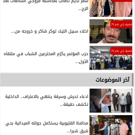
سمر نديم تطالب بمحاسبة مروجي الشائعات بعد
الزج...
قضية راي عام TV
اخلاء سبيل التيك توكر شاكر و خروجه من...
قضية راي عام TV
حزب المؤتمر يكرّم المخترعين الشباب في ملتقاه
الأول...
آخر الموضوعات
ادعاء تحرش وسرقة ينتهي بالاعتراف.. الداخلية
تكشف حقيقة...
محافظ القليوبية يستكمل جولته الميدانية بحي
شرق شبرا...