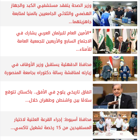
وزير الصحة يتفقد مستشفيي الكبد والجهاز
الهضمي والثلاثي الجامعيين بالمنيا لمتابعة
جاهزيتهما...
*الأمين العام للبرلمان العربي يشارك في
الاجتماع السابع والأربعين للجمعية العامة
للأمناء...
محافظ الدقهلية يستقبل وزير الأوقاف في
زيارته لمناقشة رسالة دكتوراه بجامعة المنصورة
اتفاق تاريخي يلوح في الأفق.. باكستان تتوقع
سلامًا بين واشنطن وطهران خلال...
محافظ أسيوط: إجراء القرعة العلنية لاختيار
المستفيدين من 15 رخصة تشغيل تاكسي...