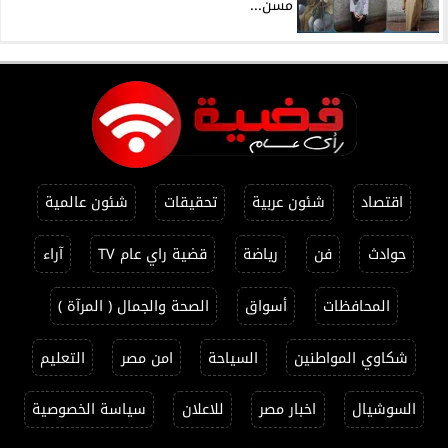
مسن...
اقتصاد
شئون عربية
تحقيقات
شئون عالمية
حوادث
فن
رياضة
قضية راي عام TV
آراء
المحافظات
أسواق
الصحة والجمال ( المرآة )
شكاوي المواطنين
السياحة
امن مصر
التعليم
السوشيال
اخبار مصر
للاعلان
سياسة الخصوصية