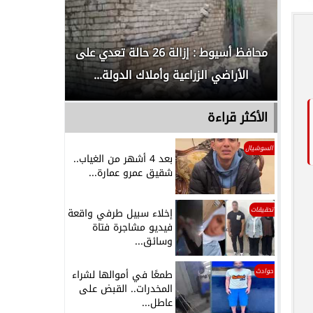
لدور
محافظ أسيوط : إزالة 26 حالة تعدي على
الداخلية ت
الأراضي الزراعية وأملاك الدولة...
رجل م
الأكثر قراءة
السوشيال
بعد 4 أشهر من الغياب..
شقيق عمرو عمارة...
تحقيقات
إخلاء سبيل طرفي واقعة
فيديو مشاجرة فتاة
وسائق...
حوادث
طمعًا في أموالها لشراء
المخدرات.. القبض على
عاطل...