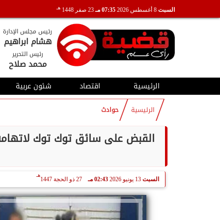
هـ
السبت
8 أغسطس 2026
07:35 مـ
23 صفر 1448
رئيس مجلس الإدارة
هشام ابراهيم
رئيس التحرير
محمد صلاح
الرئيسية
اقتصاد
شئون عربية
الرئيسية
حوادث
القبض على سائق توك توك لاتهامه
هـ
السبت
13 يونيو 2026
02:43 مـ
27 ذو الحجة 1447