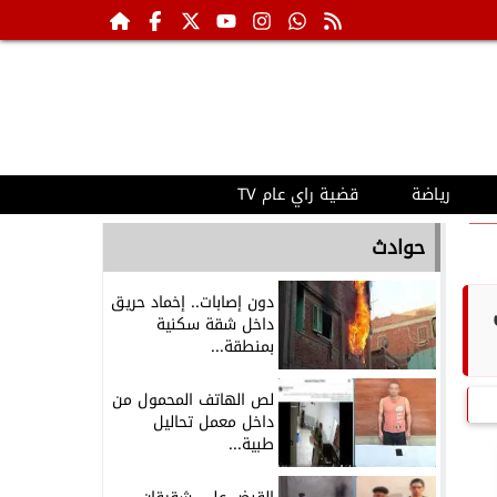
رياضة
قضية راي عام TV
حوادث
دون إصابات.. إخماد حريق
داخل شقة سكنية
بمنطقة...
لص الهاتف المحمول من
داخل معمل تحاليل
طبية...