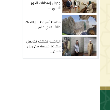
جدول إمتحانات الدور
الثاني ...
محافظ أسيوط : إزالة 26
حالة تعدي على...
الداخلية تكشف تفاصيل
مشادة كلامية بين رجل
مسن...