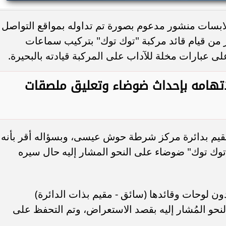
ملابسات منشور مدعوم بصورة تم تداوله بمواقع التواصل
ء رسالتها.. وفاة ممرضة
محافظ القاهرة يعتمد جدول إمتحانات ا
 من قيام قائد مركبة "توك توك" بتركيب سماعات
يد والأهالي ينعونها
الثاني للعام الدراسي ٢٠٢٥...
بارات مخلة للآداب على المركبة قيادته بالبحيرة.
تهامه بإحداث ضوضاء وتعليق ملصقات
قيم بدائرة مركز شرطة حوش عيسى، وبسؤاله أقر بأنه
ركبة "توك توك" ضوضاء على النحو المشار إليه حال سيره
ن لوحات وقائدها (سائق - مقيم بذات الدائرة)
لنحو المُشار إليه بقصد الاستعراض، وتم التحفظ على