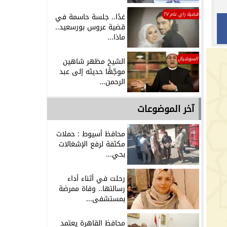
قضية راي عام TV
غدًا.. جلسة حاسمة في
قضية عروس بورسعيد..
ماذا...
السوشيال
الشيخ مظهر شاهين
موجّهًا حديثه إلى عبد
الرحمن...
آخر الموضوعات
محافظ أسيوط : حملات
مكثفة لرفع الإشغالات
بحي...
رحلت في أثناء أداء
رسالتها.. وفاة ممرضة
بمستشفى...
محافظ القاهرة يعتمد