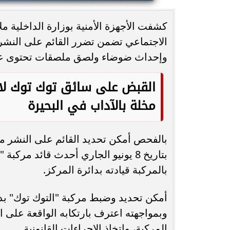
محافظ أسيوط : حملات مكثفة لرفع
كشفت الأجهزة الأمنية بوزارة الداخلية 
الإشغالات بحي شرق لإعادة الانضباط
رحلت في أثناء أدا
الاجتماعي تضمن تضرر القائم على النشر
وتحقيق...
بمستشفى بني عب
وإحداث ضوضاء ولصق ملصقات تحتوى على ع
القبض على سائق توك توك لا
مخلة بالآداب في البحيرة
بالفحص أمكن تحديد القائم على النشر م
بتاريخ 8 يونيو الجاري أحدث قائد م
بالمركبة قيادته بدائرة المركز.
أمكن تحديد وضبط مركبة "التوك توك" بدو
وبمواجهته اعترف بارتكابه الواقعة على ا
المركبة، واتخاذ الإجراءات القانونية.