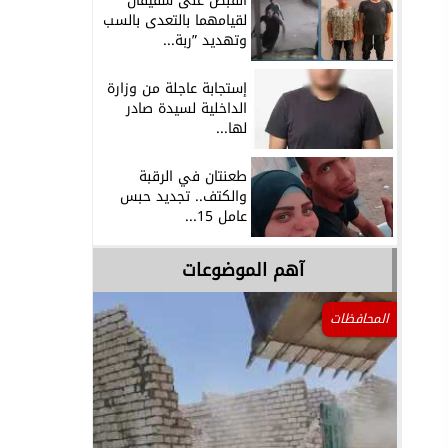
القبض على شقيقان
لقيامهما بالتعدى بالسب
وتهديد ”ربة...
إستجابة عاجلة من وزارة
الداخلية لسيدة صادر
لها...
طعنتان في الرقبة
والكتف.. تجديد حبس
عامل 15...
آهم الموضوعات
المحافظات