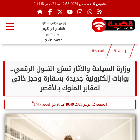
هـ
الخميس
6 أغسطس 2026
12:58 مـ
21 صفر 1448
رئيس مجلس الإدارة
هشام ابراهيم
رئيس التحرير
محمد صلاح
الرئيسية
السياحة
وزارة السياحة والآثار تسرّع التحول الرقمي..
بوابات إلكترونية جديدة بسقارة وحجز ذاتي
لمقابر الملوك بالأقصر
هـ
الجمعة
12 يونيو 2026
10:49 مـ
26 ذو الحجة 1447