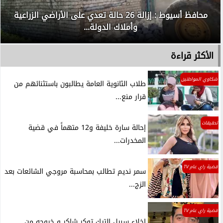
محافظ أسيوط : إزالة 26 حالة تعدي على الأراضي الزراعية
وأملاك الدولة...
الأكثر قراءة
شكاوي المواطنين
طلاب الثانوية العامة يطالبون باستثنائهم من
قرار منع...
تحقيقات
إحالة سارة خليفة و12 متهماً في قضية
المخدرات...
قضية راي عام TV
سمر نديم تطالب بمحاسبة مروجي الشائعات بعد
الزج...
قضية راي عام TV
اخلاء سبيل التيك توكر شاكر و خروجه من...