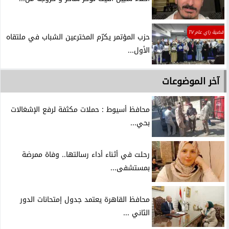
قضية راي عام TV
حزب المؤتمر يكرّم المخترعين الشباب في ملتقاه
الأول...
آخر الموضوعات
محافظ أسيوط : حملات مكثفة لرفع الإشغالات
بحي...
رحلت في أثناء أداء رسالتها.. وفاة ممرضة
بمستشفى...
محافظ القاهرة يعتمد جدول إمتحانات الدور
الثاني ...