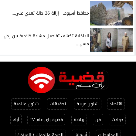
محافظ أسيوط : إزالة 26 حالة تعدي على...
الداخلية تكشف تفاصيل مشادة كلامية بين رجل
مسن...
اقتصاد
شئون عربية
تحقيقات
شئون عالمية
حوادث
فن
رياضة
قضية راي عام TV
آراء
المحافظات
أسواق
الصحة والجمال ( المرآة )