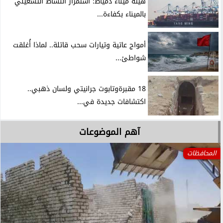
هيئة ميناء دمياط: استمرار النشاط التشغيلي
بالميناء بكفاءة...
أمواج عاتية وتيارات سحب قاتلة.. لماذا أُغلقت
شواطئ...
18 مقبرةوتابوت جرانيتي ولسان ذهبي..
اكتشافات جديدة في...
آهم الموضوعات
المحافظات