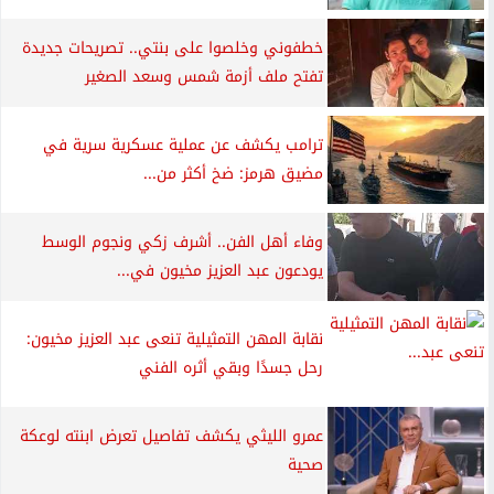
خطفوني وخلصوا على بنتي.. تصريحات جديدة
تفتح ملف أزمة شمس وسعد الصغير
ترامب يكشف عن عملية عسكرية سرية في
مضيق هرمز: ضخ أكثر من...
وفاء أهل الفن.. أشرف زكي ونجوم الوسط
يودعون عبد العزيز مخيون في...
نقابة المهن التمثيلية تنعى عبد العزيز مخيون:
رحل جسدًا وبقي أثره الفني
عمرو الليثي يكشف تفاصيل تعرض ابنته لوعكة
صحية