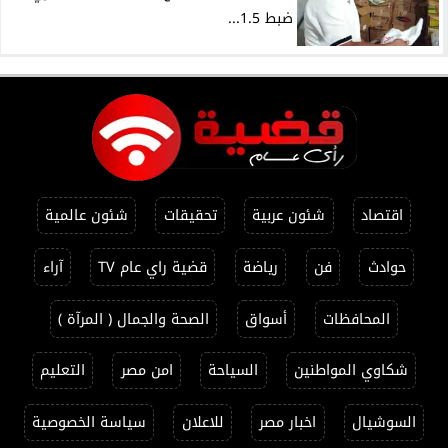
ضبط 1.5...
اقتصاد
شئون عربية
تحقيقات
شئون عالمية
حوادث
فن
رياضة
قضية راي عام TV
آراء
المحافظات
أسواق
الصحة والجمال ( المرآة )
شكاوي المواطنين
السياحة
امن مصر
التعليم
السوشيال
اخبار مصر
للاعلان
سياسة الخصوصية