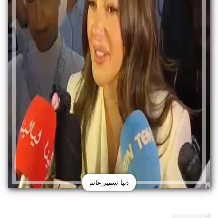
دنيا سمير غانم