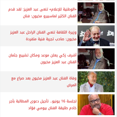
«الوطنية للإعلام» تنعى عبد العزيز: لقد قدم
الفنان الكثير لماسبيرو مخيون: فنان
وزيرة الثقافة تنعي الفنان الراحل عبد العزيز
مخيون: صاحب تجربة فنية متفردة
أشرف زكي يعلن موعد ومكان تشييع جثمان
الفنان عبد العزيز مخيون
وفاة الفنان عبد العزيز مخيون بعد صراع مع
المرض
لجلسة 16 يونيو.. تأجيل دعوى المطالبة بأجر
خادم طليقة الفنان بيومي فؤاد