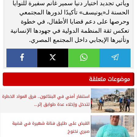
ويأتي تجديد اختيار دنيا سمير غانم سفيرة للنوايا
الحسنة لـ«يونيسف» تأكيدًا لدورها المجتمعي
وحرصها على دعم قضايا الأطفال، في خطوة
تعكس ثقة المنظمة الدولية في جهودها الإنسانية
وتأثيرها الإيجابي داخل المجتمع المصري.
موضوعات متعلقة
استنفار أمني في البنتاغون.. فرق المواد الخطرة
تتدخل وإخلاء عدة طوابق إثر...
القبض على طليق فنانة شهيرة في قضية
صبري نخنوخ