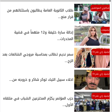
شكاوي المواطنين
طلاب الثانوية العامة يطالبون باستثنائهم من
قرار منع...
تحقيقات
إحالة سارة خليفة و12 متهماً في قضية
المخدرات...
قضية راي عام TV
سمر نديم تطالب بمحاسبة مروجي الشائعات بعد
الزج...
قضية راي عام TV
اخلاء سبيل التيك توكر شاكر و خروجه من...
قضية راي عام TV
حزب المؤتمر يكرّم المخترعين الشباب في ملتقاه
الأول...