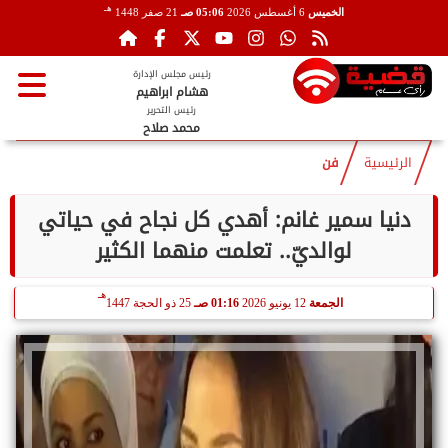
هـ
الخميس
6 أغسطس 2026
05:06 صـ
21 صفر 1448
رئيس مجلس الإدارة
هشام ابراهيم
رئيس التحرير
محمد صلاح
الرئيسية
فن
دنيا سمير غانم: أهدي كل نجاح في حياتي
لوالديّ.. تعلمت منهما الكثير
هـ
الجمعة
12 يونيو 2026
01:16 صـ
25 ذو الحجة 1447