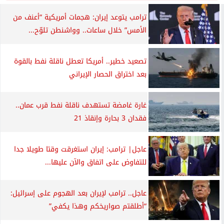
ترامب يتوعد إيران: هجمات أمريكية “أعنف من
الأمس” خلال ساعات.. وواشنطن تلوّح...
تصعيد خطير.. أمريكا تعطل ناقلة نفط بالقوة
بعد اختراق الحصار الإيراني
غارة غامضة تستهدف ناقلة نفط قرب عمان..
فقدان 3 بحارة وإنقاذ 21
عاجل| ترامب: إيران استغرقت وقتا طويلا جدا
للتفاوض على اتفاق والآن عليها...
عاجل.. ترامب لإيران بعد الهجوم على إسرائيل:
“أطلقتم صواريخكم وهذا يكفي”