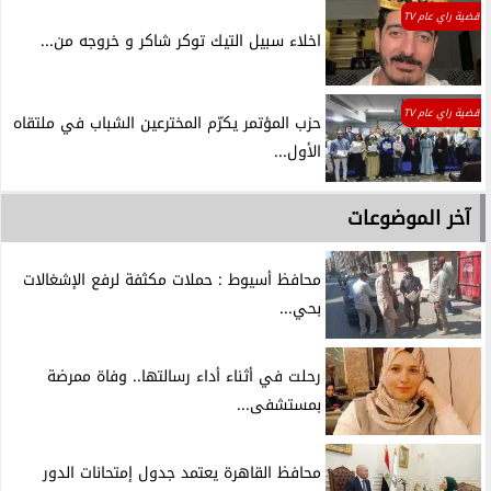
قضية راي عام TV
اخلاء سبيل التيك توكر شاكر و خروجه من...
قضية راي عام TV
حزب المؤتمر يكرّم المخترعين الشباب في ملتقاه
الأول...
آخر الموضوعات
محافظ أسيوط : حملات مكثفة لرفع الإشغالات
بحي...
رحلت في أثناء أداء رسالتها.. وفاة ممرضة
بمستشفى...
محافظ القاهرة يعتمد جدول إمتحانات الدور