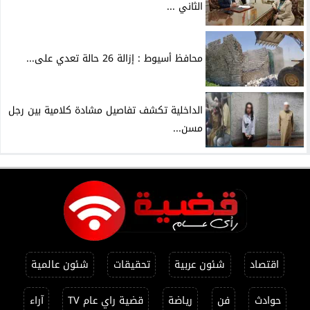
الثاني ...
محافظ أسيوط : إزالة 26 حالة تعدي على...
الداخلية تكشف تفاصيل مشادة كلامية بين رجل
مسن...
اقتصاد
شئون عربية
تحقيقات
شئون عالمية
حوادث
فن
رياضة
قضية راي عام TV
آراء