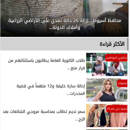
محافظ أسيوط : إزالة 26 حالة تعدي على الأراضي الزراعية
وأملاك الدولة...
الأكثر قراءة
شكاوي المواطنين
طلاب الثانوية العامة يطالبون باستثنائهم من
قرار منع...
تحقيقات
إحالة سارة خليفة و12 متهماً في قضية
المخدرات...
قضية راي عام TV
سمر نديم تطالب بمحاسبة مروجي الشائعات بعد
الزج...