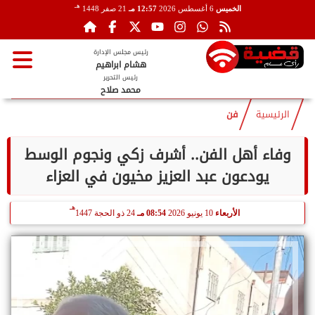
هـ
الخميس
6 أغسطس 2026
12:57 مـ
21 صفر 1448
رئيس مجلس الإدارة
هشام ابراهيم
رئيس التحرير
محمد صلاح
الرئيسية
فن
وفاء أهل الفن.. أشرف زكي ونجوم الوسط
يودعون عبد العزيز مخيون في العزاء
هـ
الأربعاء
10 يونيو 2026
08:54 مـ
24 ذو الحجة 1447