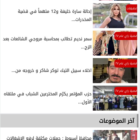
تحقيقات
إحالة سارة خليفة و12 متهماً في قضية
المخدرات...
قضية راي عام TV
سمر نديم تطالب بمحاسبة مروجي الشائعات بعد
الزج...
قضية راي عام TV
اخلاء سبيل التيك توكر شاكر و خروجه من...
قضية راي عام TV
حزب المؤتمر يكرّم المخترعين الشباب في ملتقاه
الأول...
آخر الموضوعات
محافظ أسيوط : حملات مكثفة لرفع الإشغالات