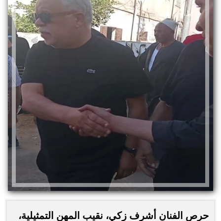
حرص الفنان أشرف زكي، نقيب المهن التمثيلية،