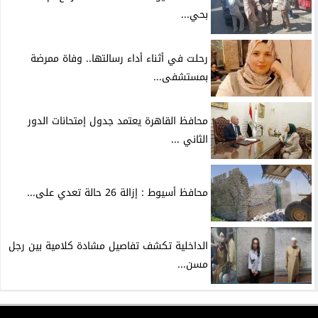
بحي...
رحلت في أثناء أداء رسالتها.. وفاة ممرضة
بمستشفى...
محافظ القاهرة يعتمد جدول إمتحانات الدور
الثاني ...
محافظ أسيوط : إزالة 26 حالة تعدي على...
الداخلية تكشف تفاصيل مشادة كلامية بين رجل
مسن...