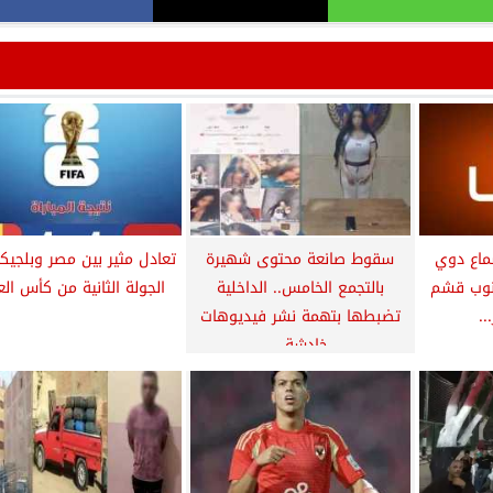
سماع دوي
سقوط صانعة محتوى شهيرة
تعادل مثير بين مصر وبلجيك
جنوب قشم
بالتجمع الخامس.. الداخلية
الجولة الثانية من كأس الع
.
تضبطها بتهمة نشر فيديوهات
خادشة...