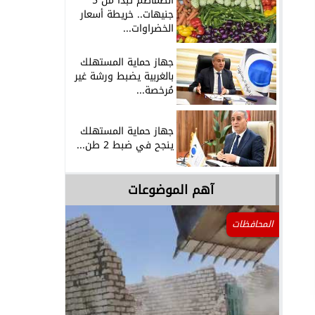
الطماطم تبدأ من 5
جنيهات.. خريطة أسعار
الخضراوات...
جهاز حماية المستهلك
بالغربية يضبط ورشة غير
مُرخصة...
جهاز حماية المستهلك
ينجح في ضبط 2 طن...
آهم الموضوعات
المحافظات