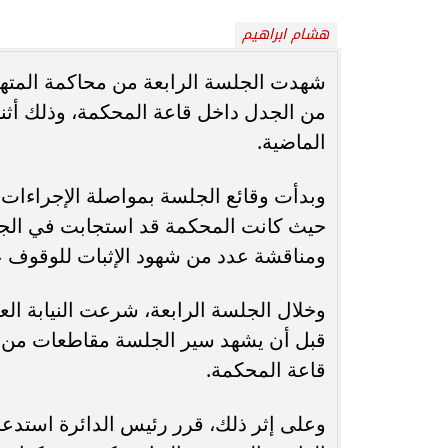
هشام ابراهيم
محافظ أسيوط : حملات مكثفة لرفع
الإشغالات بحي شرق لإعادة الانضباط
رحلت في أثناء أدا
شهدت الجلسة الرابعة من محاكمة المتهمة
وتحقيق...
بمستشفى بني عب
من الجدل داخل قاعة المحكمة، وذلك أثناء
الماضية.
وبدأت وقائع الجلسة بمواصلة الإجراءات 
حيث كانت المحكمة قد استجابت في الجل
ومناقشة عدد من شهود الإثبات للوقوف ع
وخلال الجلسة الرابعة، شرعت النيابة الع
قبل أن يشهد سير الجلسة مقاطعات من بع
قاعة المحكمة.
وعلى إثر ذلك، قرر رئيس الدائرة استدعا