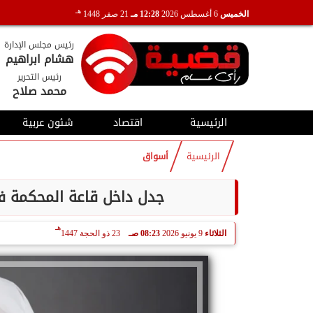
هـ
الخميس
6 أغسطس 2026
12:28 مـ
21 صفر 1448
رئيس مجلس الإدارة
هشام ابراهيم
رئيس التحرير
محمد صلاح
الرئيسية
اقتصاد
شئون عربية
الرئيسية
أسواق
جدل داخل قاعة المحكمة ف
هـ
الثلاثاء
9 يونيو 2026
08:23 صـ
23 ذو الحجة 1447