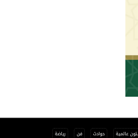
ون عالمية
حوادث
فن
رياضة