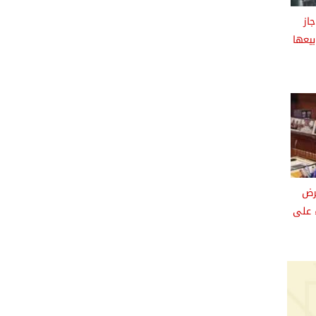
از
بيعها
رض
 على