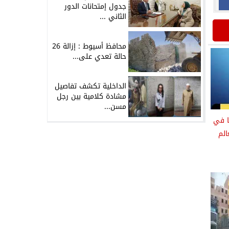
جدول إمتحانات الدور
الثاني ...
محافظ أسيوط : إزالة 26
حالة تعدي على...
الداخلية تكشف تفاصيل
مشادة كلامية بين رجل
مسن...
ا في
الم