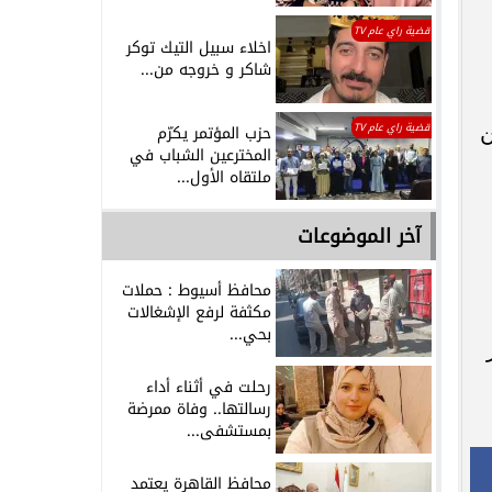
قضية راي عام TV
اخلاء سبيل التيك توكر
شاكر و خروجه من...
ن
قضية راي عام TV
حزب المؤتمر يكرّم
المخترعين الشباب في
ملتقاه الأول...
آخر الموضوعات
محافظ أسيوط : حملات
مكثفة لرفع الإشغالات
بحي...
رحلت في أثناء أداء
رسالتها.. وفاة ممرضة
بمستشفى...
محافظ القاهرة يعتمد