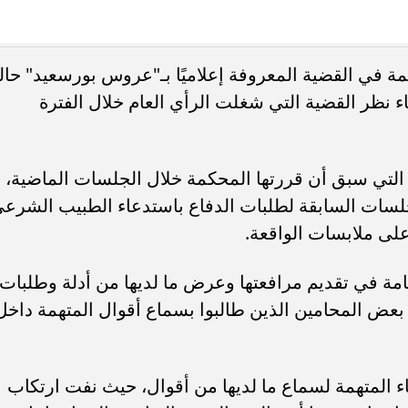
ء رسالتها.. وفاة ممرضة
محافظ القاهرة يعتمد جدول إمتحانات ا
 في القضية المعروفة إعلاميًا بـ"عروس بورسعيد" حال
يد والأهالي ينعونها
الثاني للعام الدراسي ٢٠٢٥...
 نظر القضية التي شغلت الرأي العام خلال الفترة
التي سبق أن قررتها المحكمة خلال الجلسات الماضية،
سات السابقة لطلبات الدفاع باستدعاء الطبيب الشرع
لى ملابسات الواقعة.
امة في تقديم مرافعتها وعرض ما لديها من أدلة وطلبات،
ض المحامين الذين طالبوا بسماع أقوال المتهمة داخل
ء المتهمة لسماع ما لديها من أقوال، حيث نفت ارتكاب