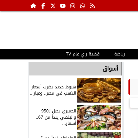
رياضة
قضية راي عام TV
أسواق
هبوط جديد يضرب أسعار
الذهب في مصر.. وعيار...
الجمبري يصل لـ950
والبلطي يبدأ من 67..
أسعار...