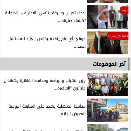
حوادث
ادعاء تحرش وسرقة ينتهي بالاعتراف.. الداخلية
تكشف حقيقة...
قضية راي عام TV
موقع رأي عام يتقدم بخالص العزاء للمستشار
أحمد...
آخر الموضوعات
وزير الشباب والرياضة ومحافظ القاهرة يشهدان
ماراثون “القاهرة...
محافظ الدقهلية يشدد على المتابعة اليومية
للمعرض الدائم...