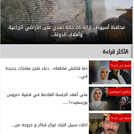
محافظ أسيوط : إزالة 26 حالة تعدي على الأراضي الزراعية
وأملاك الدولة...
الأكثر قراءة
قضية راي عام TV
«ما قتلتش فاطمة».. دعاء تفجر مفاجآت جديدة
في...
شكاوي المواطنين
متى تُعقد الجلسة القادمة في قضية «عروس
بورسعيد»؟.....
قضية راي عام TV
اخلاء سبيل التيك توكر شاكر و خروجه من...