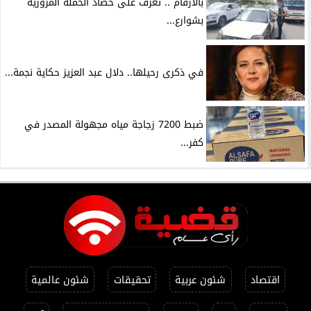
بالأرقام .. تعرف على حصاد الحملة المرورية
بشوارع...
في ذكرى رحيلها.. دلال عبد العزيز حكاية نجمة...
ضبط 7200 زجاجة مياه مجهولة المصدر في
كفر...
اقتصاد
شئون عربية
تحقيقات
شئون عالمية