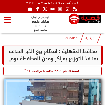
هـ
الأحد
9 أغسطس 2026
07:06 صـ
24 صفر 1448
رئيس مجلس الإدارة
هشام ابراهيم
رئيس التحرير
محمد صلاح
الرئيسية
المحافظات
محافظ الدقهلية : انتظام بيع الخبز المدعم
بمنافذ التوزيع بمراكز ومدن المحافظة يوميا
هـ
الجمعة
29 مايو 2026
05:57 مـ
12 ذو الحجة 1447