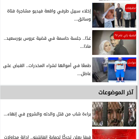
تحقيقات
إخلاء سبيل طرفي واقعة فيديو مشاجرة فتاة
وسائق...
قضية راي عام TV
غدًا.. جلسة حاسمة في قضية عروس بورسعيد..
ماذا...
حوادث
طمعًا في أموالها لشراء المخدرات.. القبض على
عاطل...
آخر الموضوعات
براءة شاب من قتل والدته والشروع في إنهاء...
فيفا يعلن تحركًا لحماية إنفانتينو.. إدانة محاولات