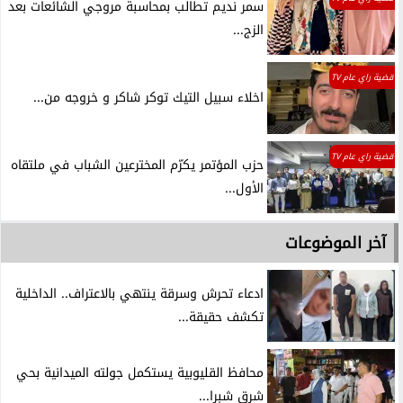
سمر نديم تطالب بمحاسبة مروجي الشائعات بعد
الزج...
قضية راي عام TV
اخلاء سبيل التيك توكر شاكر و خروجه من...
قضية راي عام TV
حزب المؤتمر يكرّم المخترعين الشباب في ملتقاه
الأول...
آخر الموضوعات
ادعاء تحرش وسرقة ينتهي بالاعتراف.. الداخلية
تكشف حقيقة...
محافظ القليوبية يستكمل جولته الميدانية بحي
شرق شبرا...