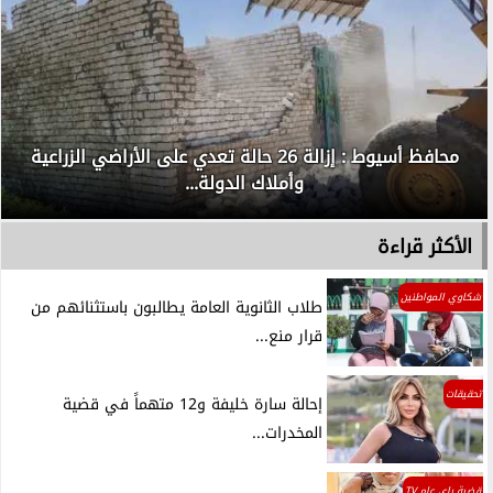
محافظ أسيوط : إزالة 26 حالة تعدي على الأراضي الزراعية
وأملاك الدولة...
الأكثر قراءة
شكاوي المواطنين
طلاب الثانوية العامة يطالبون باستثنائهم من
قرار منع...
تحقيقات
إحالة سارة خليفة و12 متهماً في قضية
المخدرات...
قضية راي عام TV