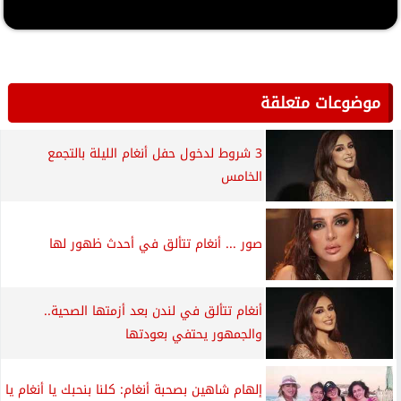
موضوعات متعلقة
3 شروط لدخول حفل أنغام الليلة بالتجمع
الخامس
صور ... أنغام تتألق في أحدث ظهور لها
أنغام تتألق في لندن بعد أزمتها الصحية..
والجمهور يحتفي بعودتها
إلهام شاهين بصحبة أنغام: كلنا بنحبك يا أنغام يا