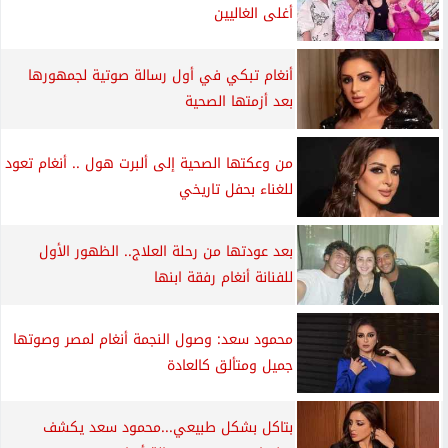
أغلى الغاليين
أنغام تبكي في أول رسالة صوتية لجمهورها
بعد أزمتها الصحية
من وعكتها الصحية إلى ألبرت هول .. أنغام تعود
للغناء بحفل تاريخي
بعد عودتها من رحلة العلاج.. الظهور الأول
للفنانة أنغام رفقة ابنها
محمود سعد: وصول النجمة أنغام لمصر وصوتها
جميل ومتألق كالعادة
بتاكل بشكل طبيعي...محمود سعد يكشف