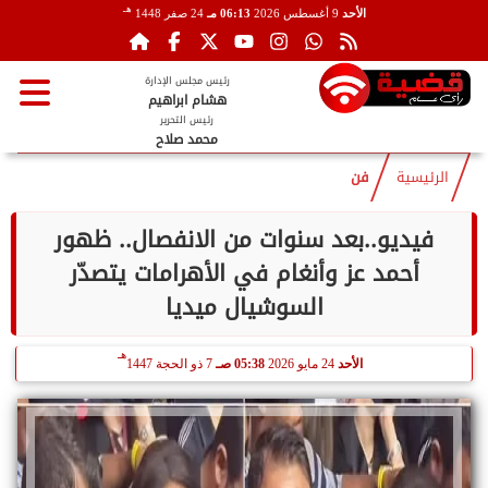
هـ
الأحد
9 أغسطس 2026
06:13 مـ
24 صفر 1448
رئيس مجلس الإدارة
هشام ابراهيم
رئيس التحرير
محمد صلاح
الرئيسية
فن
فيديو..بعد سنوات من الانفصال.. ظهور
أحمد عز وأنغام في الأهرامات يتصدّر
السوشيال ميديا
هـ
الأحد
24 مايو 2026
05:38 صـ
7 ذو الحجة 1447