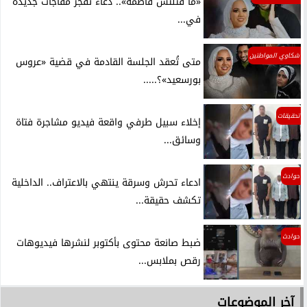
«ما قتلتش فاطمة».. دعاء تفجر مفاجآت جديدة
في...
شكاوي المواطنين
متى تُعقد الجلسة القادمة في قضية «عروس
بورسعيد»؟.....
تحقيقات
إخلاء سبيل طرفي واقعة فيديو مشاجرة فتاة
وسائق...
حوادث
ادعاء تحرش وسرقة ينتهي بالاعتراف.. الداخلية
تكشف حقيقة...
حوادث
ضبط صانعة محتوى بأكتوبر لنشرها فيديوهات
رقص بملابس...
آخر الموضوعات