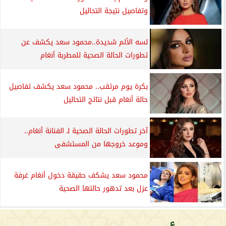
وتفاصيل نتيجة التحاليل
لسه الألم شديدة..محمود سعد يكشف عن
تطورات الحالة الصحية للمطربة أنغام
بكرة يوم مرتقب.. محمود سعد يكشف تفاصيل
حالة أنغام قبل نتائج التحاليل
آخر تطورات الحالة الصحية لـ الفنانة أنغام..
وموعد خروجها من المستشفى
محمود سعد يشكف حقيقة دخول أنغام غرفة
عزل بعد تدهور حالتها الصحية