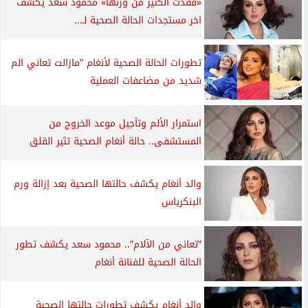
«فقدت الكثير من وزنها» محمود سعد يكشف
اخر مستجدات الحالة الصحية لـ...
تطورات الحالة الصحية لأنغام ”مازالت تعاني الم
شديد من مضاعفات العملية
استمرار الألم وتأجيل موعد الخروج من
المستشفى.. حالة أنغام الصحية تثير القلق
والد أنغام يكشف حالتها الصحية بعد إزالة ورم
البنكرياس
”تعاني من الآلام”.. محمود سعد يكشف تطور
الحالة الصحية للفنانة أنغام
والد أنغام يكشف تطورات حالتها الصحية