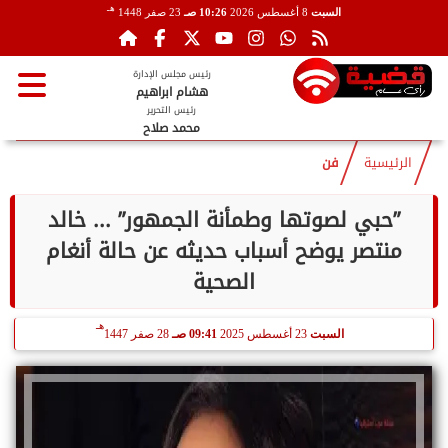
هـ
السبت
8 أغسطس 2026
10:26 صـ
23 صفر 1448
رئيس مجلس الإدارة
هشام ابراهيم
رئيس التحرير
محمد صلاح
الرئيسية
فن
”حبي لصوتها وطمأنة الجمهور” ... خالد
منتصر يوضح أسباب حديثه عن حالة أنغام
الصحية
هـ
السبت
23 أغسطس 2025
09:41 صـ
28 صفر 1447