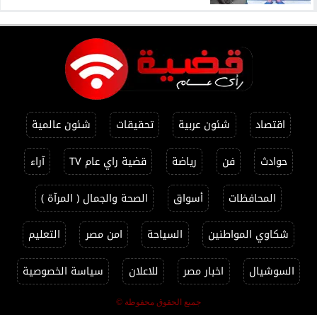
اقتصاد
شئون عربية
تحقيقات
شئون عالمية
حوادث
فن
رياضة
قضية راي عام TV
آراء
المحافظات
أسواق
الصحة والجمال ( المرآة )
شكاوي المواطنين
السياحة
امن مصر
التعليم
السوشيال
اخبار مصر
للاعلان
سياسة الخصوصية
جميع الحقوق محفوظة ©