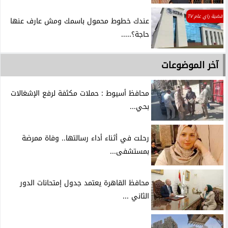
قضية راي عام TV
عندك خطوط محمول باسمك ومش عارف عنها
حاجة؟.....
آخر الموضوعات
محافظ أسيوط : حملات مكثفة لرفع الإشغالات
بحي...
رحلت في أثناء أداء رسالتها.. وفاة ممرضة
بمستشفى...
محافظ القاهرة يعتمد جدول إمتحانات الدور
الثاني ...