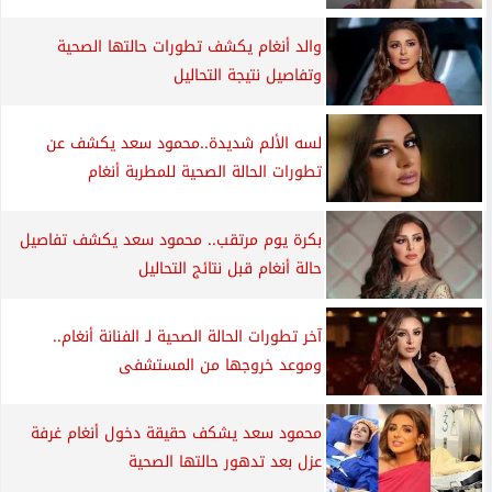
والد أنغام يكشف تطورات حالتها الصحية
وتفاصيل نتيجة التحاليل
لسه الألم شديدة..محمود سعد يكشف عن
تطورات الحالة الصحية للمطربة أنغام
بكرة يوم مرتقب.. محمود سعد يكشف تفاصيل
حالة أنغام قبل نتائج التحاليل
آخر تطورات الحالة الصحية لـ الفنانة أنغام..
وموعد خروجها من المستشفى
محمود سعد يشكف حقيقة دخول أنغام غرفة
عزل بعد تدهور حالتها الصحية