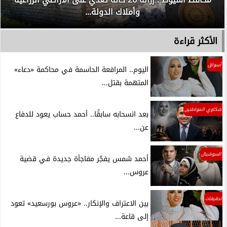
وأملاك الدولة...
الأكثر قراءة
أسواق
اليوم.. المرافعة الحاسمة في محاكمة «دعاء»
المتهمة بقتل...
شكاوي المواطنين
بعد انسحابه سابقًا.. أحمد حساب يعود للدفاع
عن...
السوشيال
أحمد شمس يفجّر مفاجأة جديدة في قضية
عروس...
تحقيقات
بين الاعتراف والإنكار.. «عروس بورسعيد» تعود
إلى قاعة...