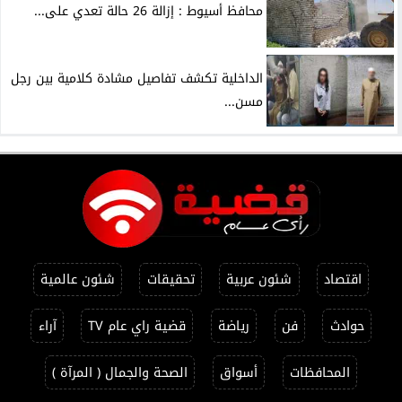
محافظ أسيوط : إزالة 26 حالة تعدي على...
الداخلية تكشف تفاصيل مشادة كلامية بين رجل
مسن...
اقتصاد
شئون عربية
تحقيقات
شئون عالمية
حوادث
فن
رياضة
قضية راي عام TV
آراء
المحافظات
أسواق
الصحة والجمال ( المرآة )