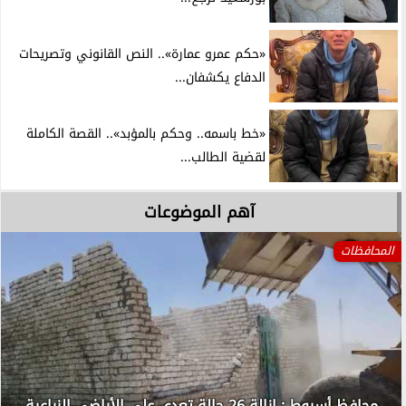
«حكم عمرو عمارة».. النص القانوني وتصريحات
الدفاع يكشفان...
«خط باسمه.. وحكم بالمؤبد».. القصة الكاملة
لقضية الطالب...
آهم الموضوعات
المحافظات
محافظ أسيوط : إزالة 26 حالة تعدي على الأراضي الزراعية