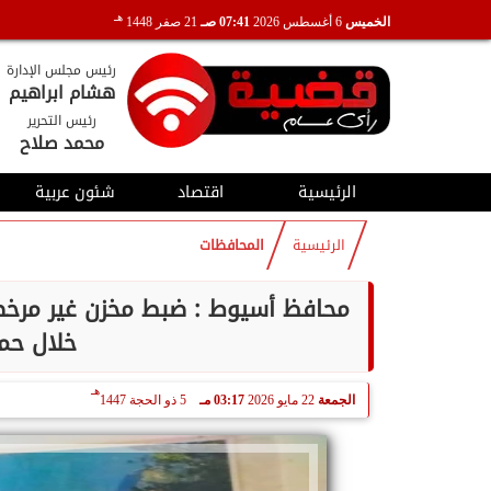
هـ
الخميس
6 أغسطس 2026
07:41 صـ
21 صفر 1448
رئيس مجلس الإدارة
هشام ابراهيم
رئيس التحرير
محمد صلاح
الرئيسية
اقتصاد
شئون عربية
الرئيسية
المحافظات
خلال حمل
هـ
الجمعة
22 مايو 2026
03:17 مـ
5 ذو الحجة 1447