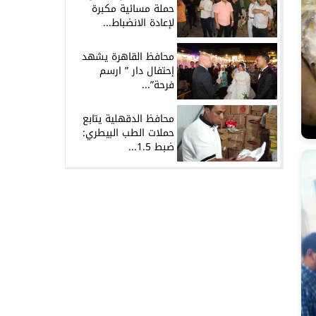
حملة مسائية مكبرة
لإعادة الانضباط...
محافظ القاهرة يشهد
إحتفال دار ” ارسم
فرحة”...
محافظ الدقهلية يتابع
حملات الطب البيطري:
ضبط 1.5...