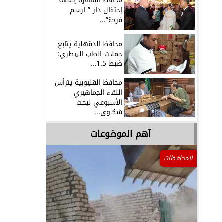
محافظ القاهرة يشهد
إحتفال دار ” ارسم
فرحة”...
محافظ الدقهلية يتابع
حملات الطب البيطري:
ضبط 1.5...
محافظ القليوبية يترأس
اللقاء الجماهيري
الأسبوعي لبحث
شكاوى...
آهم الموضوعات
المحافظات