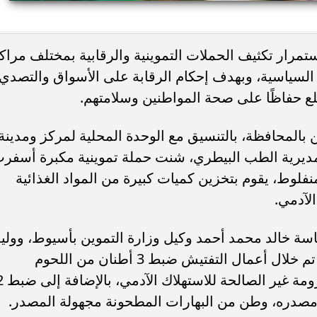
ء رسالتها.. وفاة ممرضة
محافظ القاهرة يعتمد جدول إمتحانات ا
مرار تكثيف الحملات التموينية والرقابية بمختلف مراك
يد والأهالي ينعونها
الثاني للعام الدراسي ٢٠٢٥...
ة السياسية، وبهدف إحكام الرقابة على الأسواق والتصدي
ع حفاظًا على صحة المواطنين وسلامتهم.
المحافظة، بالتنسيق مع الوحدة المحلية لمركز ومدينة
مديرية الطب البيطري، شنت حملة تموينية مكبرة أسفر
لوط، يقوم بتخزين كميات كبيرة من المواد الغذائية
لآدمي.
سة خالد محمد أحمد وكيل وزارة التموين بأسيوط، وولي
جمال رئيس مركز ومدينة منفلوط، حيث تم خلال أعمال التفتيش ضبط 3 أطنان من اللحوم
والفراخ والكبدة والأسماك واللحوم المفرومة
د مصدره، وطن من البهارات المطحونة مجهولة المصدر.