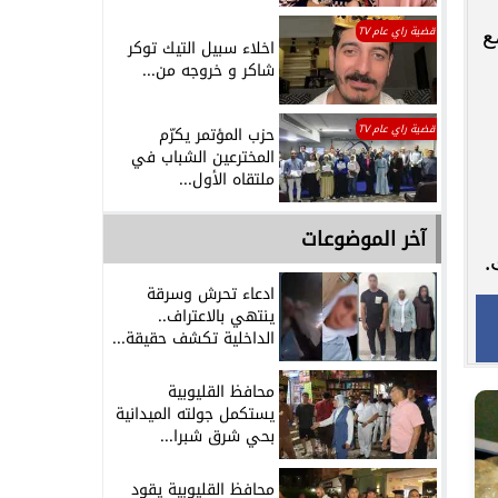
ع
قضية راي عام TV
اخلاء سبيل التيك توكر
شاكر و خروجه من...
قضية راي عام TV
حزب المؤتمر يكرّم
المخترعين الشباب في
ملتقاه الأول...
آخر الموضوعات
.
ادعاء تحرش وسرقة
ينتهي بالاعتراف..
الداخلية تكشف حقيقة...
محافظ القليوبية
يستكمل جولته الميدانية
بحي شرق شبرا...
محافظ القليوبية يقود