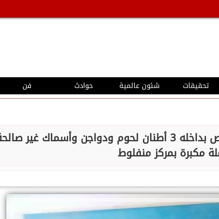
تحقيقات
شئون عالمية
حوادث
فن
محافظ أسيوط : ضبط مخزن غير مرخص بداخله 3 أطنان لحوم ودواجن وأسماك غير صالح
ة مكبرة بمركز منفلوط