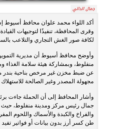
جمال الدالي
محافظ أسيوط : حملات مكثفة لرفع
الإشغالات بحي شرق لإعادة الانضباط
رحلت في أثناء أدا
أكد اللواء محمد علوان محافظ أسيوط إست
وتحقيق...
بمستشفى بني عب
وقرى المحافظة، تنفيذًا لتوجيهات القياد
لكافة صور الغش التجاري والتلاعب بالسل
وأوضح محافظ أسيوط أن مديرية التموين ب
منفلوط، وبمشاركة هيئة سلامة الغذاء و
عن ضبط مخزن غير مرخص بناحية بندر منف
مجهولة المصدر وغير الصالحة للاستهلاك ا
وأشار المحافظ إلى أن الحملة جاءت برئا
طن كسر أرز بدون بيانات أو فواتير تفي