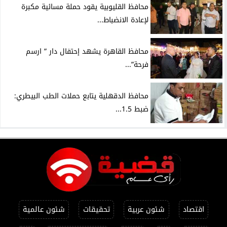
محافظ القليوبية يقود حملة مسائية مكبرة
لإعادة الانضباط...
محافظ القاهرة يشهد إحتفال دار ” ارسم
فرحة”...
محافظ الدقهلية يتابع حملات الطب البيطري:
ضبط 1.5...
اقتصاد
شئون عربية
تحقيقات
شئون عالمية