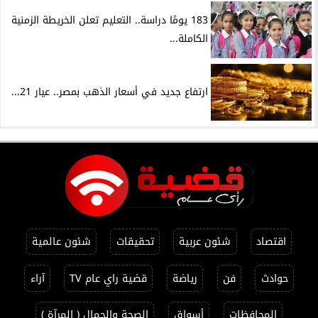
183 يومًا دراسة.. التعليم تعلن الخريطة الزمنية
الكاملة...
ارتفاع جديد في أسعار الذهب بمصر.. عيار 21...
اقتصاد
شئون عربية
تحقيقات
شئون عالمية
حوادث
فن
رياضة
قضية راي عام TV
آراء
المحافظات
أسواق
الصحة والجمال ( المرآة )