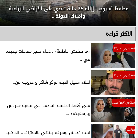
محافظ أسيوط : إزالة 26 حالة تعدي على الأراضي الزراعية
وأملاك الدولة...
الأكثر قراءة
قضية راي عام TV
«ما قتلتش فاطمة».. دعاء تفجر مفاجآت جديدة
في...
قضية راي عام TV
اخلاء سبيل التيك توكر شاكر و خروجه من...
شكاوي المواطنين
متى تُعقد الجلسة القادمة في قضية «عروس
بورسعيد»؟.....
حوادث
ادعاء تحرش وسرقة ينتهي بالاعتراف.. الداخلية