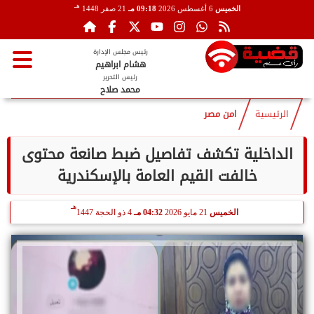
هـ
الخميس
6 أغسطس 2026
09:18 مـ
21 صفر 1448
رئيس مجلس الإدارة
هشام ابراهيم
رئيس التحرير
محمد صلاح
الرئيسية
امن مصر
الداخلية تكشف تفاصيل ضبط صانعة محتوى
خالفت القيم العامة بالإسكندرية
هـ
الخميس
21 مايو 2026
04:32 مـ
4 ذو الحجة 1447