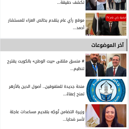
تكشف حقيقة...
قضية راي عام TV
موقع رأي عام يتقدم بخالص العزاء للمستشار
أحمد...
آخر الموضوعات
# منسق ملتقى «بيت الوطن» بالكويت يقترح
تنظيم...
منحة جديدة للمتفوقين.. أصول الدين بالأزهر
تمنح إعفاءً...
وزيرة التضامن تُوجّه بتقديم مساعدات عاجلة
لأسر ضحايا...