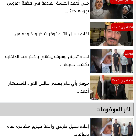
شكاوي المواطنين
متى تُعقد الجلسة القادمة في قضية «عروس
بورسعيد»؟.....
قضية راي عام TV
اخلاء سبيل التيك توكر شاكر و خروجه من...
حوادث
ادعاء تحرش وسرقة ينتهي بالاعتراف.. الداخلية
تكشف حقيقة...
قضية راي عام TV
موقع رأي عام يتقدم بخالص العزاء للمستشار
أحمد...
آخر الموضوعات
إخلاء سبيل طرفي واقعة فيديو مشاجرة فتاة
وسائق...