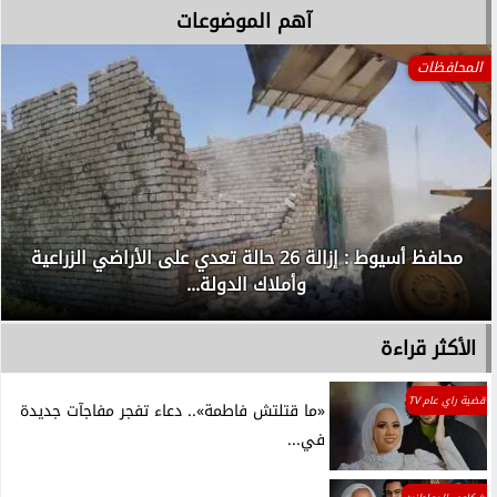
آهم الموضوعات
المحافظات
محافظ أسيوط : إزالة 26 حالة تعدي على الأراضي الزراعية
وأملاك الدولة...
الأكثر قراءة
قضية راي عام TV
«ما قتلتش فاطمة».. دعاء تفجر مفاجآت جديدة
في...