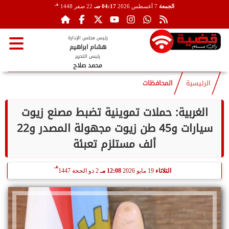
هـ
الجمعة
7 أغسطس 2026
04:17 صـ
22 صفر 1448
رئيس مجلس الإدارة
هشام ابراهيم
رئيس التحرير
محمد صلاح
الرئيسية
المحافظات
الغربية: حملات تموينية تضبط مصنع زيوت
سيارات و45 طن زيوت مجهولة المصدر و22
ألف مستلزم تعبئة
هـ
الثلاثاء
19 مايو 2026
12:08 مـ
2 ذو الحجة 1447