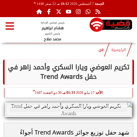
هـ
الجمعة
7 أغسطس 2026
10:12 مـ
22 صفر 1448
رئيس مجلس الإدارة
هشام ابراهيم
رئيس التحرير
محمد صلاح
الرئيسية
فن
تكريم العوضي ويارا السكري وأحمد زاهر في
حفل Trend Awards
هـ
الأحد
17 مايو 2026
01:33 مـ
30 ذو القعدة 1447
شهد حفل توزيع جوائز Trend Awards أجواءً