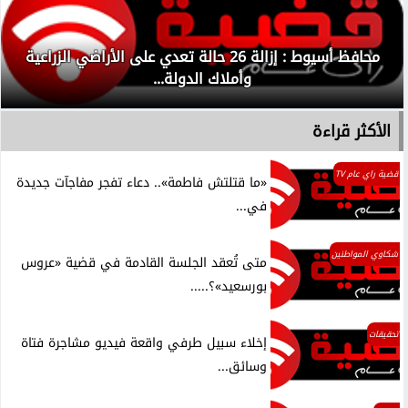
محافظ أسيوط : إزالة 26 حالة تعدي على الأراضي الزراعية
وأملاك الدولة...
الأكثر قراءة
قضية راي عام TV
«ما قتلتش فاطمة».. دعاء تفجر مفاجآت جديدة
في...
شكاوي المواطنين
متى تُعقد الجلسة القادمة في قضية «عروس
بورسعيد»؟.....
تحقيقات
إخلاء سبيل طرفي واقعة فيديو مشاجرة فتاة
وسائق...