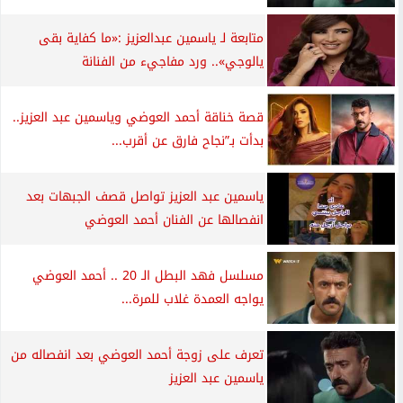
متابعة لـ ياسمين عبدالعزيز :«ما كفاية بقى
يالوجي».. ورد مفاجيء من الفنانة
قصة خناقة أحمد العوضي وياسمين عبد العزيز..
بدأت بـ”نجاح فارق عن أقرب...
ياسمين عبد العزيز تواصل قصف الجبهات بعد
انفصالها عن الفنان أحمد العوضي
مسلسل فهد البطل الـ 20 .. أحمد العوضي
يواجه العمدة غلاب للمرة...
تعرف على زوجة أحمد العوضي بعد انفصاله من
ياسمين عبد العزيز