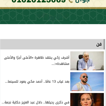
فن
أشرف زكي ينتقد ظاهرة «الأعلى أجرًا والأعلى
مشاهدة»:...
بعد غياب 13 عامًا.. أحمد مكي يعود للسينما...
في ذكرى رحيلها.. دلال عبد العزيز حكاية نجمة...