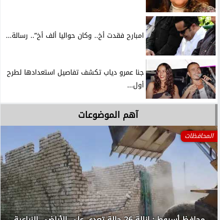
امبارح فقدت أخ.. وكان حواليا ألف أخ”.. رسالة...
جنا عمرو دياب تكشف تفاصيل استعدادها لطرح
أول...
آهم الموضوعات
المحافظات
محافظ أسيوط : إزالة 26 حالة تعدي على الأراضي الزراعية