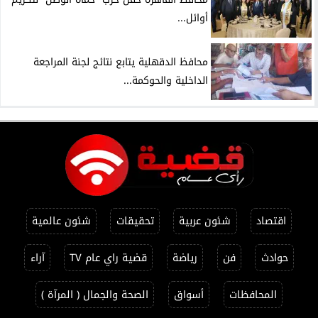
أوائل...
محافظ الدقهلية يتابع نتائج لجنة المراجعة
الداخلية والحوكمة...
اقتصاد
شئون عربية
تحقيقات
شئون عالمية
حوادث
فن
رياضة
قضية راي عام TV
آراء
المحافظات
أسواق
الصحة والجمال ( المرآة )