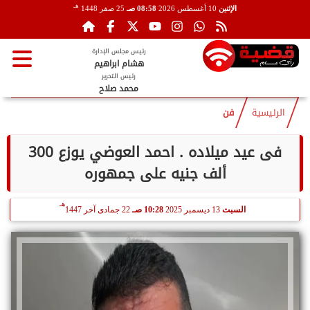
هـ
الإثنين
10 أغسطس 2026
08:58 صـ
25 صفر 1448
رئيس مجلس الإدارة
هشام ابراهيم
رئيس التحرير
محمد صلاح
الرئيسية
فن
فى عيد ميلاده . احمد العوضي يوزع 300
ألف جنيه على جمهوره
هـ
السبت
13 ديسمبر 2025
10:28 صـ
22 جمادى آخر 1447