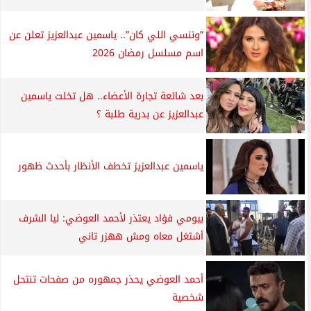
”وننسي اللي كان”.. ياسمين عبدالعزيز تعلن عن
اسم مسلسل رمضان 2026
بعد شائعة تجارة الأعضاء.. هل تخلت ياسمين
عبدالعزيز عن بدرية طلبة ؟
ياسمين عبدالعزيز تخطف الأنظار بأحدث ظهور
بيومي فؤاد يعتذر لأحمد العوضي: ليا الشرف
أشتغل معاه ومش ههزر تاني
أحمد العوضي يحذر جمهوره من صفحات تنتحل
شخصية