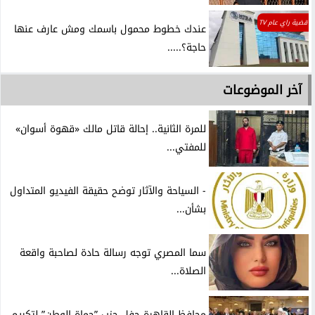
قضية راي عام TV
عندك خطوط محمول باسمك ومش عارف عنها
حاجة؟.....
آخر الموضوعات
للمرة الثانية.. إحالة قاتل مالك «قهوة أسوان»
للمفتي...
- السياحة والآثار توضح حقيقة الفيديو المتداول
بشأن...
سما المصري توجه رسالة حادة لصاحبة واقعة
الصلاة...
محافظ القاهرة حفل حزب ”حماة الوطن” لتكريم