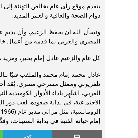
يتقدم موقع رأى عام بخالص التهنئة إلى الف
محافظ أسيوط : حملات مكثفة لرفع
دوام الصحة والعافية والعمر المديد.
الإشغالات بحي شرق لإعادة الانضباط
رحلت في أثناء أدا
ونسأل الله أن يحفظ الزعيم، وأن يديم عل
وتحقيق...
بمستشفى بني عب
المصري والعربي بما قدمه من أعمال خالد
كل عام والزعيم عادل إمام بخير، ومزيد من
تلفزيوني وممثل مسرحي مصري. يُعَد أح
العربي، اشتُهِر بأداء الأدوار الكوميدية ا
الاجتماعية، في بداية صعوده، لعب دور ال
إمام حياته الفنية في بداية الستينات، وقدَّم لغاية الآن 126 فيلماً و6