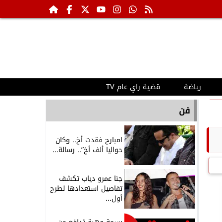
رياضة
قضية راي عام TV
فن
امبارح فقدت أخ.. وكان
حواليا ألف أخ”.. رسالة...
جنا عمرو دياب تكشف
تفاصيل استعدادها لطرح
أول...