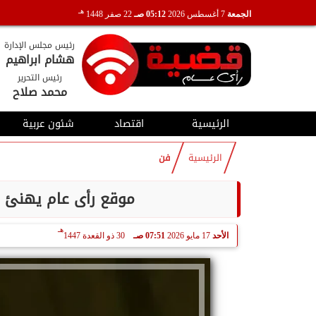
هـ
الجمعة
7 أغسطس 2026
05:12 صـ
22 صفر 1448
رئيس مجلس الإدارة
هشام ابراهيم
رئيس التحرير
محمد صلاح
الرئيسية
اقتصاد
شئون عربية
الرئيسية
فن
موقع رأى عام يهنئ ال
هـ
الأحد
17 مايو 2026
07:51 صـ
30 ذو القعدة 1447