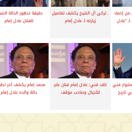
 من إخماد
. تركي آل الشيخ يكشف تفاصيل
حقيقة تدهور الحالة الصح
لـ ”عادل
زيارته لـ عادل إمام
للفنان عادل إمام
مشوار فني
ناقد فني: عادل إمام فنان عابر
محمد إمام يكشف آخر تطو
ي تاريخ
للأجيال وصاحب موقف
حالة والده عادل إمام