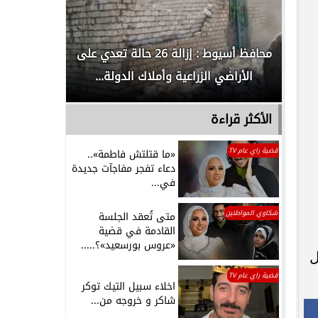
لدور
محافظ أسيوط : إزالة 26 حالة تعدي على
الداخلية ت
الأراضي الزراعية وأملاك الدولة...
رجل م
الأكثر قراءة
قضية راي عام TV
«ما قتلتش فاطمة»..
دعاء تفجر مفاجآت جديدة
في...
شكاوي المواطنين
متى تُعقد الجلسة
القادمة في قضية
«عروس بورسعيد»؟.....
1). بدأ عادل
قضية راي عام TV
اخلاء سبيل التيك توكر
شاكر و خروجه من...