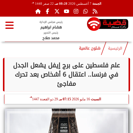
هـ
الجمعة
7 أغسطس 2026
08:28 صـ
22 صفر 1448
رئيس مجلس الإدارة
هشام ابراهيم
رئيس التحرير
محمد صلاح
الرئيسية
شئون عالمية
علم فلسطين على برج إيفل يشعل الجدل
في فرنسا.. اعتقال 6 أشخاص بعد تحرك
مفاجئ
هـ
السبت
16 مايو 2026
07:15 مـ
29 ذو القعدة 1447