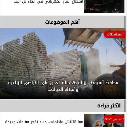
انقطاع التيار الكهربائي في أنحاء تل أبيب
آهم الموضوعات
المحافظات
محافظ أسيوط : إزالة 26 حالة تعدي على الأراضي الزراعية
وأملاك الدولة...
الأكثر قراءة
قضية راي عام TV
«ما قتلتش فاطمة».. دعاء تفجر مفاجآت جديدة