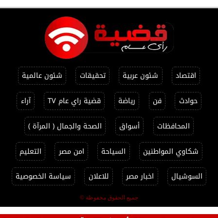
اقتصاد
شئون عربية
تحقيقات
شئون عالمية
حوادث
فن
رياضة
قضية راي عام TV
آراء
المحافظات
أسواق
الصحة والجمال ( المرآة )
شكاوي المواطنين
السياحة
امن مصر
التعليم
السوشيال
اخبار مصر
للاعلان
سياسة الخصوصية
جميع الحقوق محفوظة ©