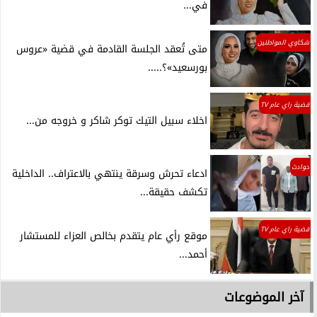
في...
شكاوي المواطنين
متى تُعقد الجلسة القادمة في قضية «عروس
بورسعيد»؟.....
قضية راي عام TV
اخلاء سبيل التيك توكر شاكر و خروجه من...
حوادث
ادعاء تحرش وسرقة ينتهي بالاعتراف.. الداخلية
تكشف حقيقة...
قضية راي عام TV
موقع رأي عام يتقدم بخالص العزاء للمستشار
أحمد...
آخر الموضوعات