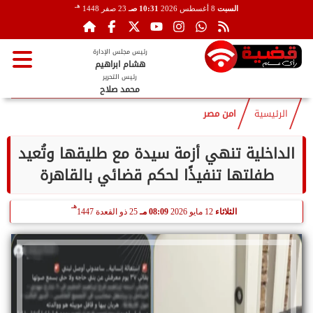
هـ
السبت
8 أغسطس 2026
10:31 صـ
23 صفر 1448
رئيس مجلس الإدارة
هشام ابراهيم
رئيس التحرير
محمد صلاح
الرئيسية
امن مصر
الداخلية تنهي أزمة سيدة مع طليقها وتُعيد
طفلتها تنفيذًا لحكم قضائي بالقاهرة
هـ
الثلاثاء
12 مايو 2026
08:09 مـ
25 ذو القعدة 1447