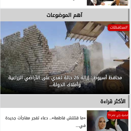
آهم الموضوعات
المحافظات
محافظ أسيوط : إزالة 26 حالة تعدي على الأراضي الزراعية
وأملاك الدولة...
الأكثر قراءة
قضية راي عام TV
«ما قتلتش فاطمة».. دعاء تفجر مفاجآت جديدة
في...