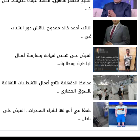
الشيخ مظهر شاهين: الصلاة عبادة عظيمة.. لكن
لا...
النائب أحمد خالد ممدوح يناقش دور الشباب
في...
القبض على شخص لقيامه بممارسة أعمال
البلطجة ومطالبة...
محافظ الدقهلية يتابع أعمال التشطيبات النهائية
بالسوق الحضاري...
طمعًا في أموالها لشراء المخدرات.. القبض على
عاطل...