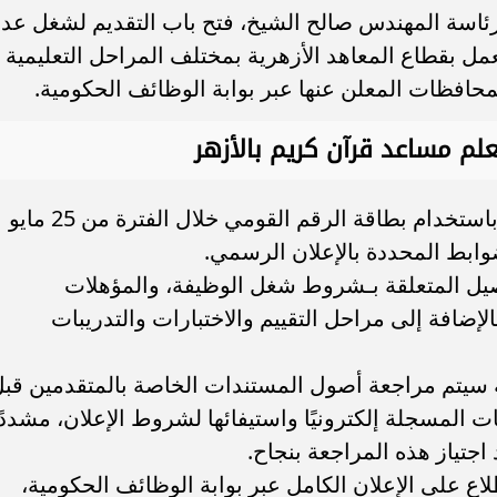
برئاسة المهندس صالح الشيخ، فتح باب التقديم لشغل عدد
عمل بقطاع المعاهد الأزهرية بمختلف المراحل التعليمية
ء رسالتها.. وفاة ممرضة
محافظ القاهرة يعتمد جدول إمتحانات ا
المحافظات المعلن عنها عبر بوابة الوظائف الحكومية.
يد والأهالي ينعونها
الثاني للعام الدراسي ٢٠٢٥...
وأوضح الجهاز أن التقديم سيتم إلكترونيًا باستخدام بطاقة الرقم القومي خلال الفترة من 25 مايو
اصيل المتعلقة بـشروط شغل الوظيفة، والمؤهلات
الإضافة إلى مراحل التقييم والاختبارات والتدريبات
نه سيتم مراجعة أصول المستندات الخاصة بالمتقدمين قب
ات المسجلة إلكترونيًا واستيفائها لشروط الإعلان، مشددً
اجتياز هذه المراجعة بنجاح.
طلاع على الإعلان الكامل عبر بوابة الوظائف الحكومية،