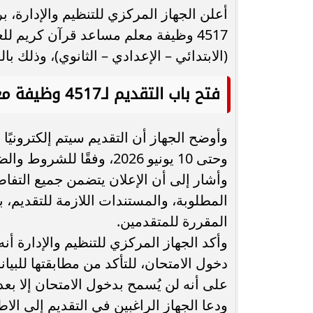
أعلن الجهاز المركزي للتنظيم والإدارة، 
محافظ أسيوط : حملات مكثفة لرفع
4517 وظيفة معلم مساعد قرآن كريم لل
الإشغالات بحي شرق لإعادة الانضباط
رحلت في أثناء أدا
(الابتدائي – الإعدادي – الثانوي)، وذلك ب
وتحقيق...
بمستشفى بني عب
فتح باب التقديم لـ4517 وظيفة معلم مساعد قرآن كريم بالأزهر
وحتى 10 يونيو 2026، وفقًا للشروط والضوابط المحددة بالإعلان الرسمي.
وأشار إلى أن الإعلان يتضمن جميع التف
المطلوبة، والمستندات اللازمة للتقديم، ب
المقررة للمتقدمين.
وأكد الجهاز المركزي للتنظيم والإدارة أ
دخول الامتحان، للتأكد من مطابقتها للبيان
على أنه لن يُسمح بدخول الامتحان إلا بعد 
ودعا الجهاز الراغبين في التقديم إلى الا