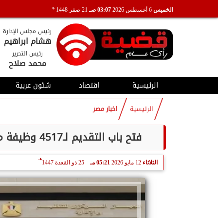
هـ
الخميس
6 أغسطس 2026
03:07 صـ
21 صفر 1448
رئيس مجلس الإدارة
هشام ابراهيم
رئيس التحرير
محمد صلاح
الرئيسية
اقتصاد
شئون عربية
الرئيسية
اخبار مصر
فتح باب التقديم لـ4517 وظيفة معلم مساعد قرآن كريم بالأزهر.. بدءًا من 25 مايو
هـ
الثلاثاء
12 مايو 2026
05:21 مـ
25 ذو القعدة 1447