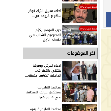
قضية راي عام TV
اخلاء سبيل التيك توكر
شاكر و خروجه من...
قضية راي عام TV
حزب المؤتمر يكرّم
المخترعين الشباب في
ملتقاه الأول...
آخر الموضوعات
ادعاء تحرش وسرقة
ينتهي بالاعتراف..
الداخلية تكشف حقيقة...
محافظ القليوبية
يستكمل جولته الميدانية
بحي شرق شبرا...
محافظ القليوبية يقود