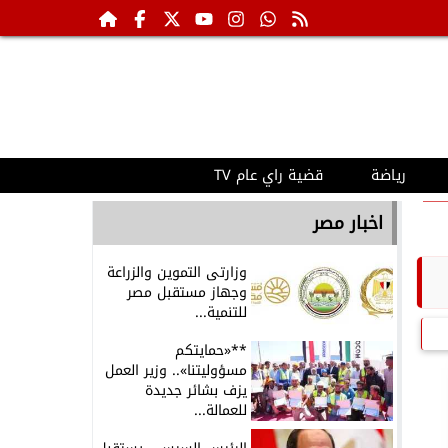
رياضة
قضية راي عام TV
اخبار مصر
وزارتى التموين والزراعة
وجهاز مستقبل مصر
للتنمية...
**«حمايتكم
مسؤوليتنا».. وزير العمل
يزف بشائر جديدة
للعمالة...