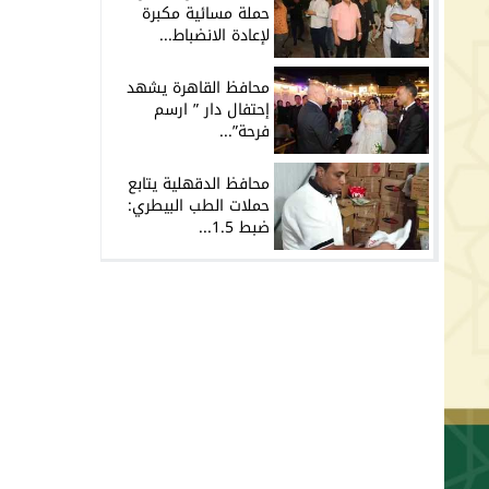
حملة مسائية مكبرة
لإعادة الانضباط...
محافظ القاهرة يشهد
إحتفال دار ” ارسم
فرحة”...
محافظ الدقهلية يتابع
حملات الطب البيطري:
ضبط 1.5...