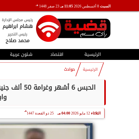
هـ
السبت
8 أغسطس 2026
11:05 مـ
23 صفر 1448
رئيس مجلس الإدارة
هشام ابراهيم
رئيس التحرير
محمد صلاح
الرئيسية
اقتصاد
شئون عربية
الرئيسية
حوادث
الحبس 6 أشه
واب
هـ
الثلاثاء
12 مايو 2026
04:00 مـ
25 ذو القعدة 1447