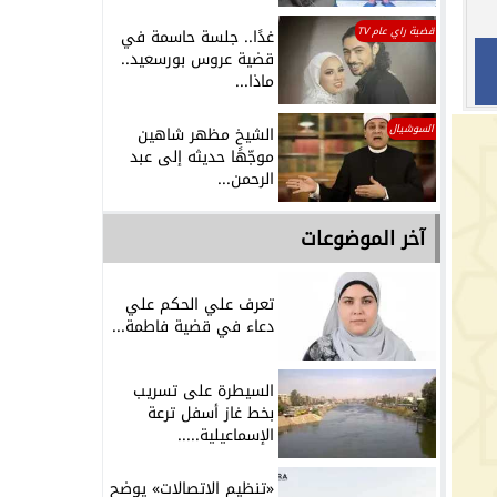
قضية راي عام TV
غدًا.. جلسة حاسمة في
قضية عروس بورسعيد..
ماذا...
السوشيال
الشيخ مظهر شاهين
موجّهًا حديثه إلى عبد
الرحمن...
آخر الموضوعات
تعرف علي الحكم علي
دعاء في قضية فاطمة...
السيطرة على تسريب
بخط غاز أسفل ترعة
الإسماعيلية.....
«تنظيم الاتصالات» يوضح