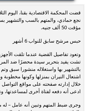
محافظ أسيوط : حملات مكثفة لرفع
قضت المحكمة الاقتصادية بقنا، اليوم الث
الإشغالات بحي شرق لإعادة الانضباط
رحلت في أثناء أدا
وتحقيق...
بمستشفى بني عب
مؤقت 50 ألف جنيه.
حبس مرشح سابق للنواب 6 أشهر
وتعود تفاصيل القضية عندما تلقت الأجهزة
تشت يفيد بتحرير سيدة محضرًا ضد المرش
بالتشهير بها واستغلاله منشورا سبق وتم
اشتعال النيران بمنزلها وكونها مخطوبة ول
خلال إدارته صفحته على مواقع التواصل الاج
ادعى أنه دفعه لفتاة أخرى لمساعدتها، ون
وجرى ضبط المتهم وتبين أنه عامل – له م