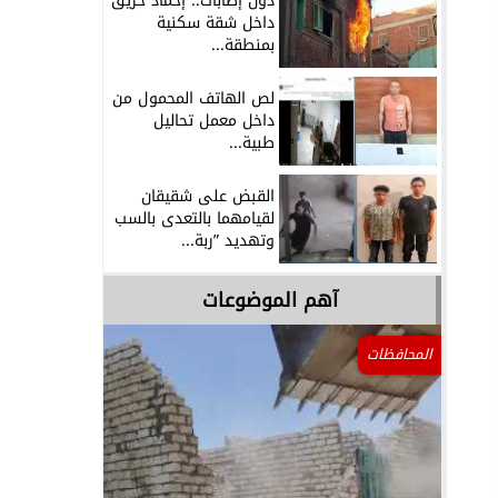
دون إصابات.. إخماد حريق
داخل شقة سكنية
بمنطقة...
لص الهاتف المحمول من
داخل معمل تحاليل
طبية...
القبض على شقيقان
لقيامهما بالتعدى بالسب
وتهديد ”ربة...
آهم الموضوعات
المحافظات