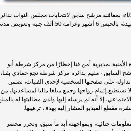
لاثاء، بمعاقبة مرشح سابق لانتخابات مجلس النواب بدائر
ء رسالتها.. وفاة ممرضة
محافظ القاهرة يعتمد جدول إمتحانات ا
نجع حمادي، والمتهم بالسب والتشهير بسيدة، بالحبس 6 أشهر وغرامة 50 ألف جنيه وتعويض
يد والأهالي ينعونها
الثاني للعام الدراسي ٢٠٢٥...
 الأمنية بمديرية أمن قنا إخطارًا من مركز شرطة أبو
ح السابق - مقيم بدائرة مركز شرطة نجع حمادي بقنا،
 تداوله على صفحتها الشخصية لإحدى الفتيات، تضمن
ا تستطيع إتمام زواجها وجمع مبلغا ماليا لمساعدتها، من
تماعي، إلا أنه لم يرسله إليها ولدى مطالبتها له بالمبلغ
شره مقطع الفيديو المشار إليه بهدف ترهيبها.
علومات جنائية، وبمواجهته أيد ما سبق، وتحرر محضر