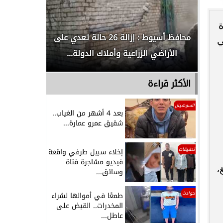
ة
لدور
محافظ أسيوط : إزالة 26 حالة تعدي على
الداخلية ت
 مدني
الأراضي الزراعية وأملاك الدولة...
رجل م
الأكثر قراءة
السوشيال
بعد 4 أشهر من الغياب..
شقيق عمرو عمارة...
تحقيقات
إخلاء سبيل طرفي واقعة
فيديو مشاجرة فتاة
،
وسائق...
حوادث
طمعًا في أموالها لشراء
المخدرات.. القبض على
عاطل...