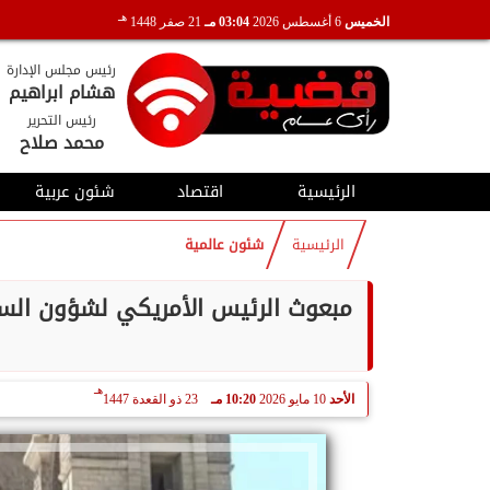
هـ
الخميس
6 أغسطس 2026
03:04 مـ
21 صفر 1448
رئيس مجلس الإدارة
هشام ابراهيم
رئيس التحرير
محمد صلاح
الرئيسية
اقتصاد
شئون عربية
الرئيسية
شئون عالمية
مبعوث الرئيس الأمريكي لشؤون السيا
هـ
الأحد
10 مايو 2026
10:20 مـ
23 ذو القعدة 1447