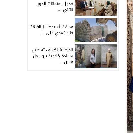
جدول إمتحانات الدور
الثاني ...
محافظ أسيوط : إزالة 26
حالة تعدي على...
الداخلية تكشف تفاصيل
مشادة كلامية بين رجل
مسن...