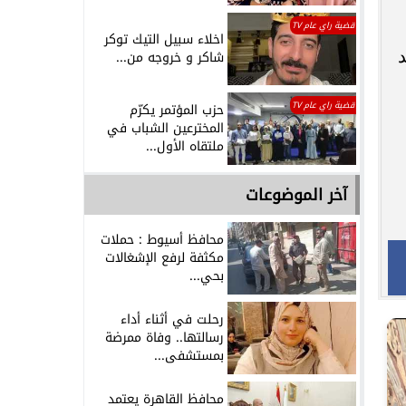
قضية راي عام TV
اخلاء سبيل التيك توكر
قاصد
شاكر و خروجه من...
قضية راي عام TV
حزب المؤتمر يكرّم
المخترعين الشباب في
ملتقاه الأول...
آخر الموضوعات
محافظ أسيوط : حملات
مكثفة لرفع الإشغالات
بحي...
رحلت في أثناء أداء
رسالتها.. وفاة ممرضة
بمستشفى...
محافظ القاهرة يعتمد