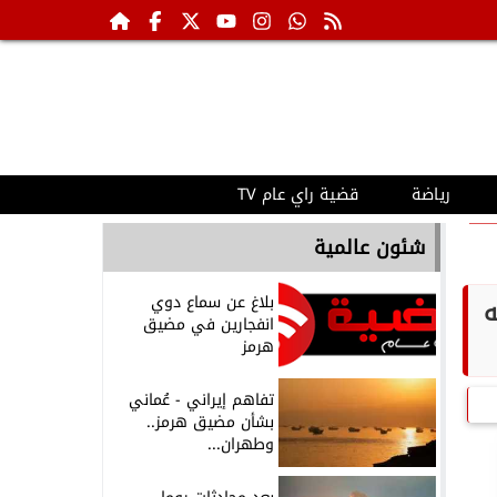
رياضة
قضية راي عام TV
شئون عالمية
بلاغ عن سماع دوي
ه
انفجارين في مضيق
هرمز
تفاهم إيراني - عُماني
بشأن مضيق هرمز..
وطهران...