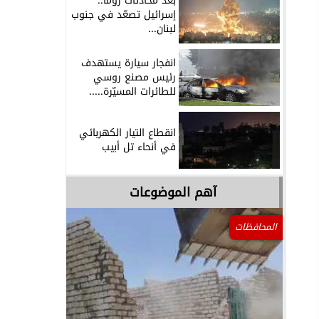
بعد محادثات روما..
إسرائيل تصعّد في جنوب
لبنان...
انفجار سيارة يستهدف
رئيس مصنع روسي
للطائرات المسيّرة.....
انقطاع التيار الكهربائي
في أنحاء تل أبيب
آهم الموضوعات
المحافظات