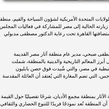
ء رسالتها.. وفاة ممرضة
محافظ القاهرة يعتمد جدول إمتحانات ا
لايات المتحدة الأمريكية لشؤون السياحة والقيم، منطق
يد والأهالي ينعونها
الثاني للعام الدراسي ٢٠٢٥...
زيارته الحالية إلى مصر للمشاركة في فعاليات المجلس
ر والسياحة WTTC، التي استضافتها القاهرة تحت رعاية الدكتور مصطفى مدبولي
طفى صبحي، مدير عام منطقة آثار مصر القديمة
رز المعالم التاريخية والدينية بالمنطقة، شملت
لقبطية في مصر، والتي شُيدت فوق حصن بابليون
س، التي تضم المغارة التي يُعتقد أن العائلة المقدسة
آثار بمنطقة مجمع الأديان، شرحًا تفصيليًا حول القيمة
 أن المنطقة تُعد نموذجًا فريدًا للتنوع الحضاري والثقافي