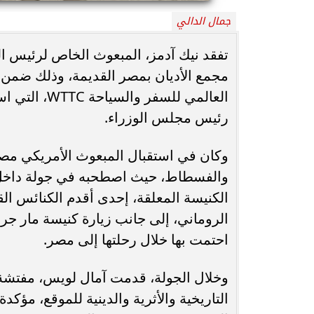
جمال الدالي
محافظ أسيوط : حملات مكثفة لرفع
الإشغالات بحي شرق لإعادة الانضباط
رحلت في أثناء أدا
تفقد نيك آدمز، المبعوث الخاص لرئيس الو
وتحقيق...
بمستشفى بني عب
مجمع الأديان بمصر القديمة، وذلك ضمن 
العالمي للسف
رئيس مجلس الوزراء.
وكان في استقبال المبعوث الأمريكي مص
والفسطاط، حيث اصطحبه في جولة داخل أب
الكنيسة المعلقة، إحدى أقدم الكنائس ا
الروماني، إلى جانب زيارة كنيسة مار جرج
احتمت بها خلال رحلتها إلى مصر.
وخلال الجولة، قدمت آمال لويس، مفتشة ال
التاريخية والأثرية والدينية للموقع، مؤكدة