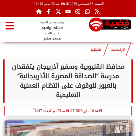
هـ
السبت
8 أغسطس 2026
10:18 صـ
23 صفر 1448
رئيس مجلس الإدارة
هشام ابراهيم
رئيس التحرير
محمد صلاح
الرئيسية
التعليم
محافظ القليوبية وسفير أذربيجان يتفقدان
مدرسة ”الصداقة المصرية الأذربيجانية”
بالعبور للوقوف على انتظام العملية
التعليمية
هـ
الأحد
10 مايو 2026
01:27 مـ
23 ذو القعدة 1447