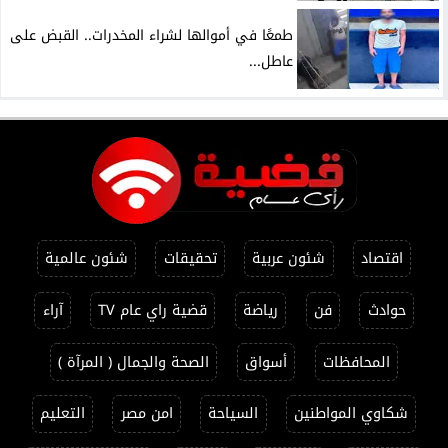
طمعًا في أموالها لشراء المخدرات.. القبض على
عاطل...
اقتصاد
شئون عربية
تحقيقات
شئون عالمية
حوادث
فن
رياضة
قضية راي عام TV
آراء
المحافظات
أسواق
الصحة والجمال ( المرآة )
شكاوي المواطنين
السياحة
امن مصر
التعليم