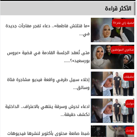
الأكثر قراءة
قضية راي عام TV
«ما قتلتش فاطمة».. دعاء تفجر مفاجآت جديدة
في...
شكاوي المواطنين
متى تُعقد الجلسة القادمة في قضية «عروس
بورسعيد»؟.....
تحقيقات
إخلاء سبيل طرفي واقعة فيديو مشاجرة فتاة
وسائق...
حوادث
ادعاء تحرش وسرقة ينتهي بالاعتراف.. الداخلية
تكشف حقيقة...
حوادث
ضبط صانعة محتوى بأكتوبر لنشرها فيديوهات