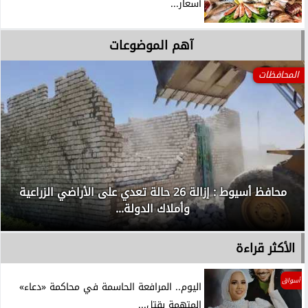
أسعار...
آهم الموضوعات
المحافظات
محافظ أسيوط : إزالة 26 حالة تعدي على الأراضي الزراعية
وأملاك الدولة...
الأكثر قراءة
أسواق
اليوم.. المرافعة الحاسمة في محاكمة «دعاء»
المتهمة بقتل...