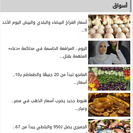
أسواق
أسعار الفراخ البيضاء والبلدي والبيض اليوم الأحد
9...
اليوم.. المرافعة الحاسمة في محاكمة «دعاء»
المتهمة بقتل...
المانجو تبدأ من 20 جنيهًا والطماطم بـ10..
أسعار...
هبوط جديد يضرب أسعار الذهب في مصر..
وعيار...
الجمبري يصل لـ950 والبلطي يبدأ من 67..