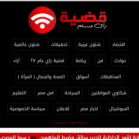
اقتصاد
شئون عربية
تحقيقات
شئون عالمية
حوادث
فن
رياضة
قضية راي عام TV
آراء
المحافظات
أسواق
الصحة والجمال ( المرآة )
شكاوي المواطنين
السياحة
امن مصر
التعليم
السوشيال
اخبار مصر
للاعلان
سياسة الخصوصية
جميع الحقوق محفوظة ©
الداخلية لتحرير سائق وضبط المتهمين
سما المصري توجه رسا