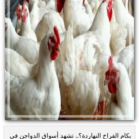
بكام الفراخ النهاردة؟.. تشهد أسواق الدواجن في