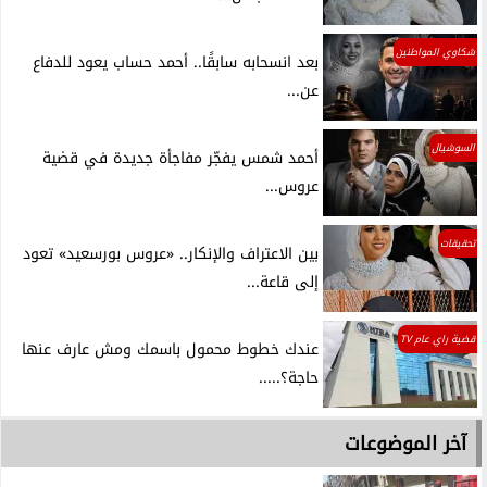
شكاوي المواطنين
بعد انسحابه سابقًا.. أحمد حساب يعود للدفاع
عن...
السوشيال
أحمد شمس يفجّر مفاجأة جديدة في قضية
عروس...
تحقيقات
بين الاعتراف والإنكار.. «عروس بورسعيد» تعود
إلى قاعة...
قضية راي عام TV
عندك خطوط محمول باسمك ومش عارف عنها
حاجة؟.....
آخر الموضوعات