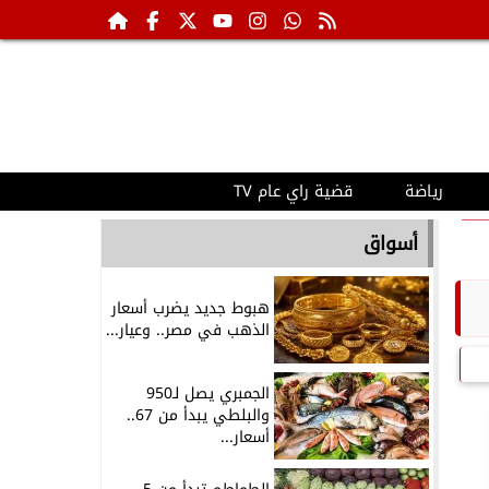
رياضة
قضية راي عام TV
أسواق
هبوط جديد يضرب أسعار
الذهب في مصر.. وعيار...
الجمبري يصل لـ950
والبلطي يبدأ من 67..
أسعار...