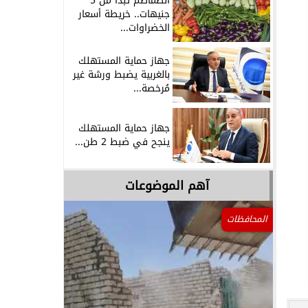
الطماطم تبدأ من 5
جنيهات.. خريطة أسعار
الخضراوات...
جهاز حماية المستهلك
بالغربية يضبط ورشة غير
مُرخصة...
جهاز حماية المستهلك
ينجح في ضبط 2 طن...
آهم الموضوعات
المحافظات