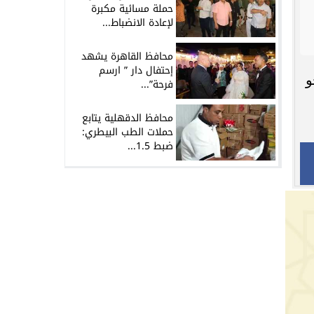
حملة مسائية مكبرة
لإعادة الانضباط...
محافظ القاهرة يشهد
إحتفال دار ” ارسم
و
فرحة”...
محافظ الدقهلية يتابع
حملات الطب البيطري:
ضبط 1.5...