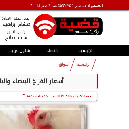
هـ
الخميس
6 أغسطس 2026
03:35 صـ
21 صفر 1448
رئيس مجلس الإدارة
هشام ابراهيم
رئيس التحرير
محمد صلاح
الرئيسية
اقتصاد
شئون عربية
الرئيسية
أسواق
أسعار الفراخ البيضاء والبلدي و
هـ
الجمعة
22 مايو 2026
10:19 صـ
5 ذو الحجة 1447