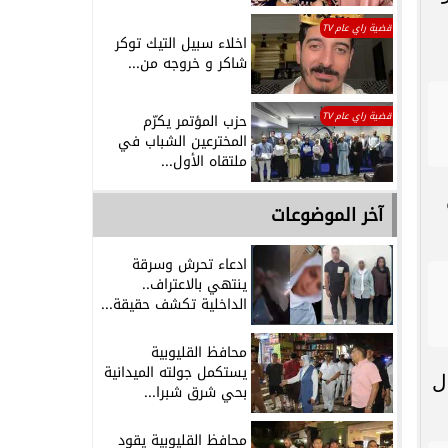
قضية راي عام TV
اخلاء سبيل التيك توكر
شاكر و خروجه من...
قضية راي عام TV
حزب المؤتمر يكرّم
المخترعين الشباب في
ملتقاه الأول...
آخر الموضوعات
ادعاء تحرش وسرقة
ينتهي بالاعتراف..
الداخلية تكشف حقيقة...
محافظ القليوبية
يستكمل جولته الميدانية
ومحال
بحي شرق شبرا...
محافظ القليوبية يقود