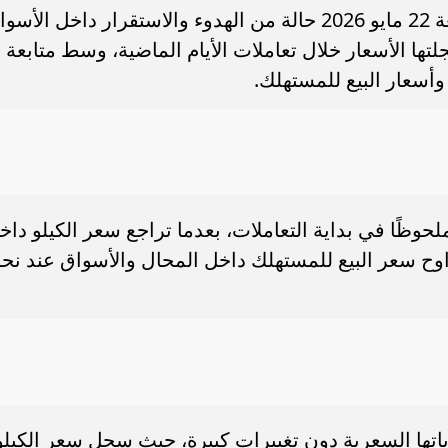
شهدت أسعار الفراخ والبيض اليوم الجمعة 22 مايو 2026 حالة من الهدوء والاستقرار داخل الأ
تها الأسعار خلال تعاملات الأيام الماضية، وسط متابعة
ء رسالتها.. وفاة ممرضة
محافظ القاهرة يعتمد جدول إمتحانات ا
سعار البيع للمستهلك.
يد والأهالي ينعونها
الثاني للعام الدراسي ٢٠٢٥...
حوظًا في بداية التعاملات، بعدما تراجع سعر الكيلو داخ
حو 77 جنيهًا، فيما تراوح سعر البيع للمستهلك داخل المحال والأسواق عند نح
تها السعرية دون تغييرات كبيرة، حيث سجل سعر الكيلو