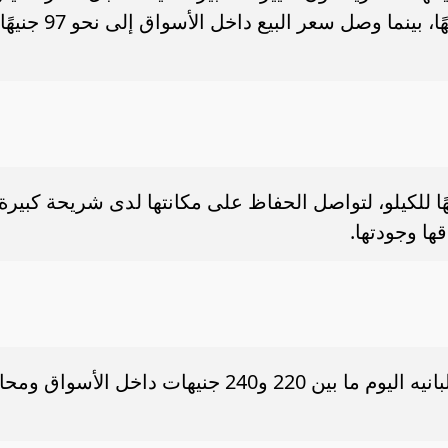
في المزارع وبورصة الدواجن نحو 87 جنيهًا، بينما وصل سعر البيع داخل الأسواق إلى نحو 97 جنيهًا
لغ سعر الفراخ البلدي نحو 130 جنيهًا للكيلو، لتواصل الحفاظ على مكانتها لدى شريحة كبيرة
ها وجودتها.
وعلى مستوى أسعار البانيه، سجل كيلو البانيه اليوم ما بين 220 و240 جنيهات داخل الأسواق 