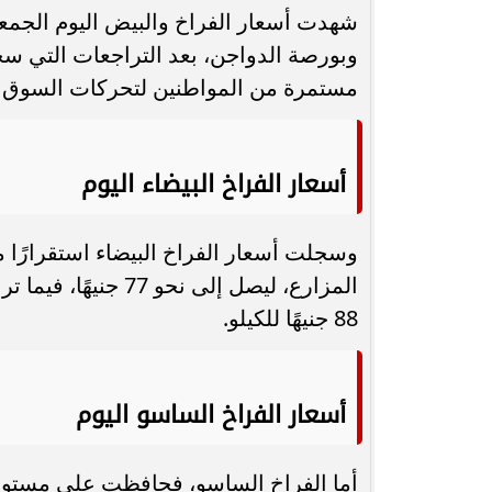
محافظ أسيوط : حملات مكثفة لرفع
وبورصة الدواجن، بعد التراجعات التي سجل
الإشغالات بحي شرق لإعادة الانضباط
رحلت في أثناء أدا
مستمرة من المواطنين لتحركات السوق وأ
وتحقيق...
بمستشفى بني عب
أسعار الفراخ البيضاء اليوم
وسجلت أسعار الفراخ البيضاء استقرارًا مل
المزارع، ليصل إلى ن
88 جنيهًا للكيلو.
أسعار الفراخ الساسو اليوم
أما الفراخ الساسو، فحافظت على مستويا