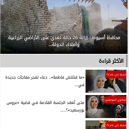
محافظ أسيوط : إزالة 26 حالة تعدي على الأراضي الزراعية
وأملاك الدولة...
الأكثر قراءة
قضية راي عام TV
«ما قتلتش فاطمة».. دعاء تفجر مفاجآت جديدة
في...
شكاوي المواطنين
متى تُعقد الجلسة القادمة في قضية «عروس
بورسعيد»؟.....
قضية راي عام TV