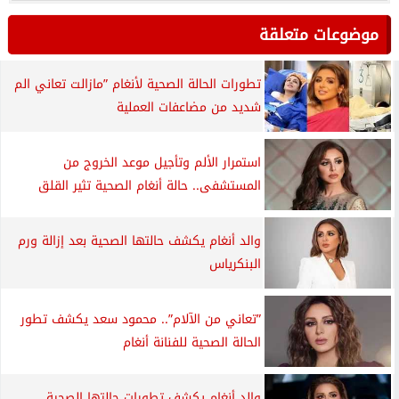
موضوعات متعلقة
تطورات الحالة الصحية لأنغام ”مازالت تعاني الم
شديد من مضاعفات العملية
استمرار الألم وتأجيل موعد الخروج من
المستشفى.. حالة أنغام الصحية تثير القلق
والد أنغام يكشف حالتها الصحية بعد إزالة ورم
البنكرياس
”تعاني من الآلام”.. محمود سعد يكشف تطور
الحالة الصحية للفنانة أنغام
والد أنغام يكشف تطورات حالتها الصحية