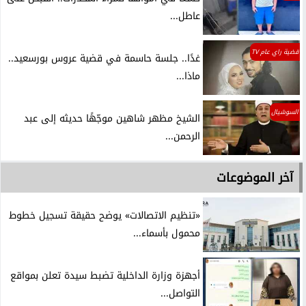
عاطل...
قضية راي عام TV
غدًا.. جلسة حاسمة في قضية عروس بورسعيد..
ماذا...
السوشيال
الشيخ مظهر شاهين موجّهًا حديثه إلى عبد
الرحمن...
آخر الموضوعات
«تنظيم الاتصالات» يوضح حقيقة تسجيل خطوط
محمول بأسماء...
أجهزة وزارة الداخلية تضبط سيدة تعلن بمواقع
التواصل...