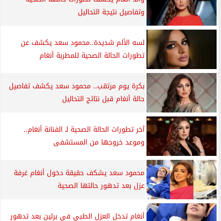
وتفاصيل نتيجة التحاليل
لسه الألم شديدة..محمود سعد يكشف عن
تطورات الحالة الصحية للمطربة أنغام
بكرة يوم مرتقب.. محمود سعد يكشف تفاصيل
حالة أنغام قبل نتائج التحاليل
آخر تطورات الحالة الصحية لـ الفنانة أنغام..
وموعد خروجها من المستشفى
محمود سعد يشكف حقيقة دخول أنغام غرفة
عزل بعد تدهور حالتها الصحية
أنغام تدخل العزل الطبي في برلين بعد تدهور