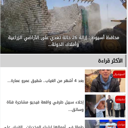
محافظ أسيوط : إزالة 26 حالة تعدي على الأراضي الزراعية
وأملاك الدولة...
الأكثر قراءة
السوشيال
بعد 4 أشهر من الغياب.. شقيق عمرو عمارة...
تحقيقات
إخلاء سبيل طرفي واقعة فيديو مشاجرة فتاة
وسائق...
حوادث
طمعًا في أموالها لشراء المخدرات.. القبض على