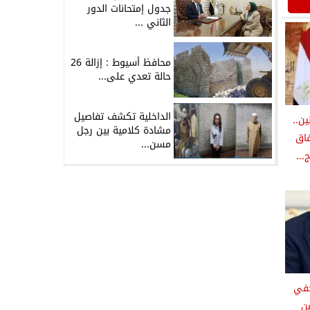
جدول إمتحانات الدور
الثاني ...
محافظ أسيوط : إزالة 26
حالة تعدي على...
الداخلية تكشف تفاصيل
ين..
مشادة كلامية بين رجل
فاق
مسن...
...
حفي
عن