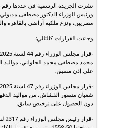
محافظ أسيوط : حملات مكثفة لرفع
ورئيس الوزراء الدكتور مصطفى مدبولي،
الإشغالات بحي شرق لإعادة الانضباط
رحلت في أثناء أدا
مصريين، ونزع ملكية أراضي بالقاهرة وال
وتحقيق...
بمستشفى بني عب
وجاءت القرارات كالتالي:
على إذن مسبق.
دون الحصول على ترخيص سابق.