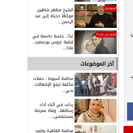
السوشيال
الشيخ مظهر شاهين
موجّهًا حديثه إلى عبد
الرحمن...
ق
قضية راي عام TV
غدًا.. جلسة حاسمة في
قضية عروس بورسعيد..
ماذا...
آخر الموضوعات
محافظ أسيوط : حملات
مكثفة لرفع الإشغالات
بحي...
رحلت في أثناء أداء
رسالتها.. وفاة ممرضة
بمستشفى...
محافظ القاهرة يعتمد