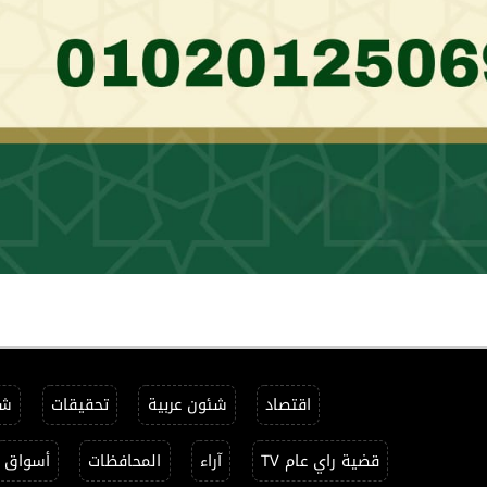
اقتصاد
شئون عربية
تحقيقات
شئ
قضية راي عام TV
آراء
المحافظات
أسواق