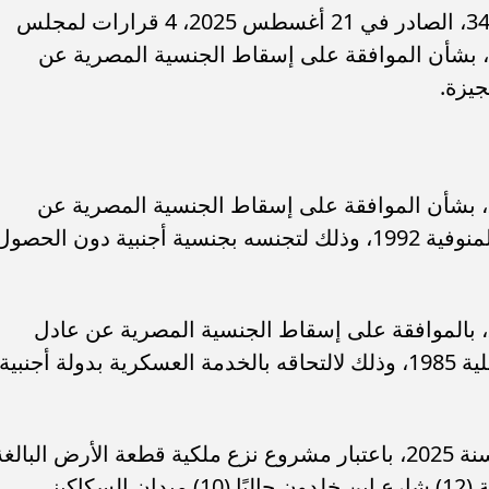
نشرت الجريدة الرسمية في عددها رقم 34، الصادر في 21 أغسطس 2025، 4 قرارات لمجلس
 بشأن الموافقة على إسقاط الجنسية المصرية عن
ء رسالتها.. وفاة ممرضة
محافظ القاهرة يعتمد جدول إمتحانات ا
جيزة.
يد والأهالي ينعونها
الثاني للعام الدراسي ٢٠٢٥...
-قرار مجلس الوزراء رقم 44 لسنة 2025، بشأن الموافقة على إسقاط الجنسية المصرية عن
محمد مصطفى محمد الحلواني، مواليد المنوفية 1992، وذلك لتجنسه بجنسية أجنبية دون الحصو
-قرار مجلس الوزراء رقم 47 لسنة 2025، بالموافقة على إسقاط الجنسية المصرية عن عادل
شعبان منصور القشاش، من مواليد الدقهلية 1985، وذلك لالتحاقه بالخدمة العسكرية بدولة أجنبية
-قرار رئيس مجلس الوزراء رقم 2317 لسنة 2025، باعتبار مشروع نزع ملكية قطعة الأرض البالغ
مساحتها 1558٫50 متر مربع تقريبا، الكائنة (12) شارع ابن خلدون حاليًا (10) ميدان السكاكينى