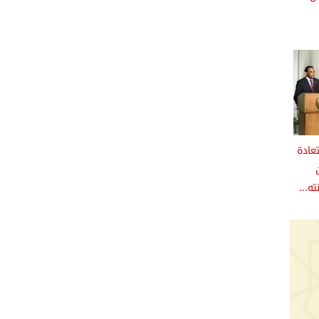
عادة
ه...