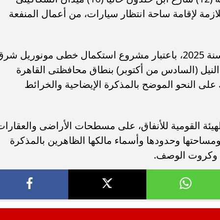
للازمة لإقامة ساحة انتظار سيارات، من أعمال المنفعة
-قرار رئيس مجلس الوزراء رقم 2497 لسنة 2025، باعتبار مشروع استكمال خطى مونوريل شر
 النيل (السادس من أكتوبر) بنطاق محافظتى القاهرة
 على النحو الموضح بالمذكرة الإيضاحية والخرائط
لهيئة القومية للأنفاق، على مسطحات الأراضى والعقارات
 ومساحتها وحدودها وأسماء مالكها الظاهرين بالمذكرة
ف وكروت الوصف.