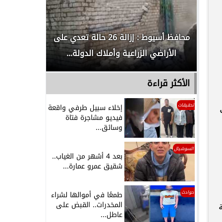
لدور
محافظ أسيوط : إزالة 26 حالة تعدي على
الداخلية ت
الأراضي الزراعية وأملاك الدولة...
رجل م
الأكثر قراءة
تحقيقات
ل
إخلاء سبيل طرفي واقعة
فيديو مشاجرة فتاة
وسائق...
السوشيال
بعد 4 أشهر من الغياب..
شقيق عمرو عمارة...
حوادث
طمعًا في أموالها لشراء
المخدرات.. القبض على
ة
عاطل...