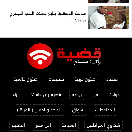
محافظ الدقهلية يتابع حملات الطب البيطري:
ضبط 1.5...
اقتصاد
شئون عربية
تحقيقات
شئون عالمية
حوادث
فن
رياضة
قضية راي عام TV
آراء
المحافظات
أسواق
الصحة والجمال ( المرآة )
شكاوي المواطنين
السياحة
امن مصر
التعليم