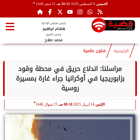
هـ
الخميس
6 أغسطس 2026
10:31 صـ
21 صفر 1448
رئيس مجلس الإدارة
هشام ابراهيم
رئيس التحرير
محمد صلاح
الرئيسية
شئون عالمية
مراسلنا: اندلاع حريق في محطة وقود
بزابوريجيا في أوكرانيا جراء غارة بمسيرة
روسية
هـ
الإثنين
14 أبريل 2025
08:10 صـ
15 شوال 1446