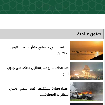
شئون عالمية
تفاهم إيراني - عُماني بشأن مضيق هرمز..
وطهران...
بعد محادثات روما.. إسرائيل تصعّد في جنوب
لبنان...
انفجار سيارة يستهدف رئيس مصنع روسي
للطائرات المسيّرة.....