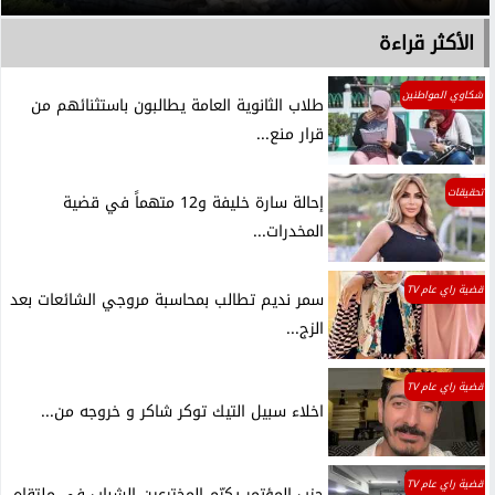
الأكثر قراءة
شكاوي المواطنين
طلاب الثانوية العامة يطالبون باستثنائهم من
قرار منع...
تحقيقات
إحالة سارة خليفة و12 متهماً في قضية
المخدرات...
قضية راي عام TV
سمر نديم تطالب بمحاسبة مروجي الشائعات بعد
الزج...
قضية راي عام TV
اخلاء سبيل التيك توكر شاكر و خروجه من...
قضية راي عام TV
حزب المؤتمر يكرّم المخترعين الشباب في ملتقاه