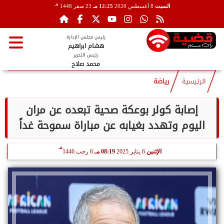
هـ
السبت
8 أغسطس 2026
12:25 مـ
23 صفر 1448
رئيس مجلس الإدارة
هشام ابراهيم
رئيس التحرير
محمد صلاح
الرئيسية
رياضة
إصابة كولر بوعكة صحية تبعده عن مران
اليوم وتهدد بغيابه عن مباراة سموحة غداً
هـ
الإثنين
6 يناير 2025
08:19 مـ
6 رجب 1446