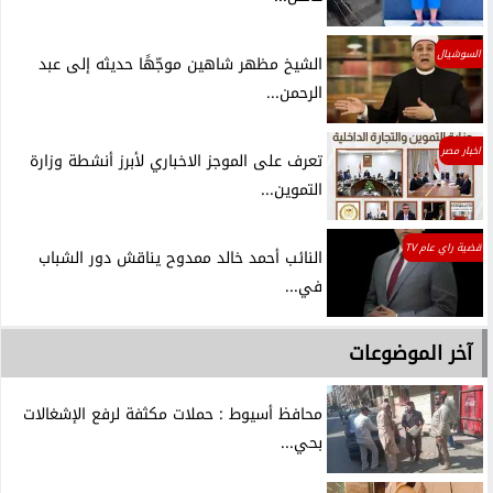
السوشيال
الشيخ مظهر شاهين موجّهًا حديثه إلى عبد
الرحمن...
اخبار مصر
تعرف على الموجز الاخباري لأبرز أنشطة وزارة
التموين...
قضية راي عام TV
النائب أحمد خالد ممدوح يناقش دور الشباب
في...
آخر الموضوعات
محافظ أسيوط : حملات مكثفة لرفع الإشغالات
بحي...