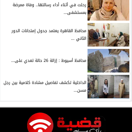
رحلت في أثناء أداء رسالتها.. وفاة ممرضة
بمستشفى...
محافظ القاهرة يعتمد جدول إمتحانات الدور
الثاني ...
محافظ أسيوط : إزالة 26 حالة تعدي على...
الداخلية تكشف تفاصيل مشادة كلامية بين رجل
مسن...