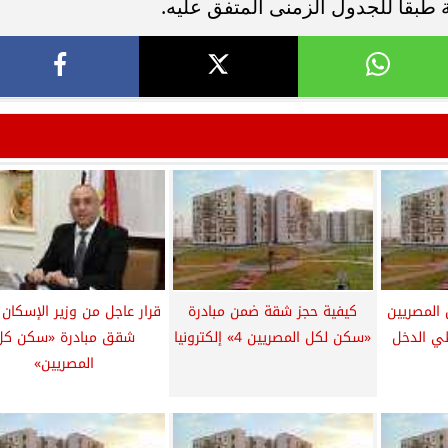
 طبقاَ للجدول الزمنى المتفق عليه.
المصريين
كيفية حجز شقة ضمن مبادرة
قرار عاجل من وزير الإسكان
«سكن لكل المصريين 4» إلكترونيا
شقق مبادرة «سكن كل
المصريين»