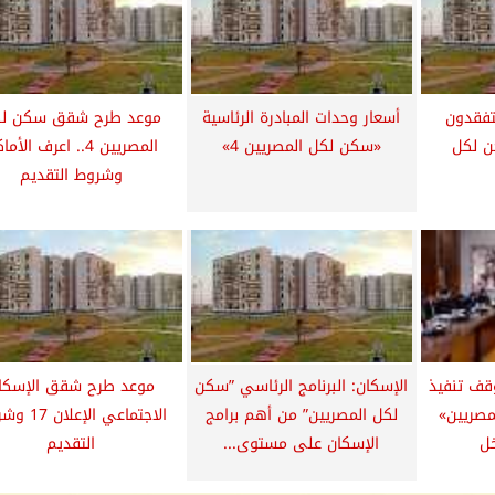
تفقدون
أسعار وحدات المبادرة الرئاسية
موعد طرح شقق سكن ل
ن لكل
«سكن لكل المصريين 4»
المصريين 4.. اعرف الأم
وشروط التقديم
وقف تنفيذ
الإسكان: البرنامج الرئاسي ”سكن
موعد طرح شقق الإسكا
مصريين»
لكل المصريين” من أهم برامج
الاجتماعي الإعل
ل
الإسكان على مستوى...
التقديم