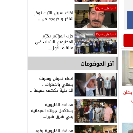
قضية راي عام TV
اخلاء سبيل التيك توكر
شاكر و خروجه من...
قضية راي عام TV
حزب المؤتمر يكرّم
المخترعين الشباب في
ملتقاه الأول...
آخر الموضوعات
ادعاء تحرش وسرقة
ينتهي بالاعتراف..
الداخلية تكشف حقيقة...
 بشأن
محافظ القليوبية
يستكمل جولته الميدانية
بحي شرق شبرا...
محافظ القليوبية يقود