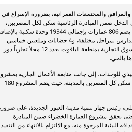
ن والمرافق والمجتمعات العمرانية، بضرورة الإسراع في
ء رسالتها.. وفاة ممرضة
محافظ القاهرة يعتمد جدول إمتحانات ا
 الدخل ضمن المبادرة الرئاسية سكن لكل المصريين،
يد والأهالي ينعونها
الثاني للعام الدراسي ٢٠٢٥...
بالحي الـ14، بمدينة العبور الجديدة، حيث يضم 806 عمارات بإجمالي 19344 وحدة سكنية بالإض
إلى 7 أسواق تجارية و4 مراكز طبية و5 مدارس بمراحل مختلفة، و4 حضانات وملعبين خماسي
ومخبز، كما أنه جارٍ استكمال الأعمال بالسوق التجارية بمنطقة الياقوت بعدد 12 محلاً تجارياً دور
ا بالحي.
فيذي للوحدات، إلى جانب متابعة الأعمال الجارية بمشرو
العمارة الخضراء ضمن المبادرة الرئاسية سكن كل المصرين بالمدينة، حيث يضم المشروع 180
، رئيس جهاز تنمية مدينة العبور الجديدة، على ضرورة
ا حتى يحقق مشروع العمارة الخضراء ضمن المبادرة
 البيئية المرجوة منه، مع الالتزام بالانتهاء من التنفيذ