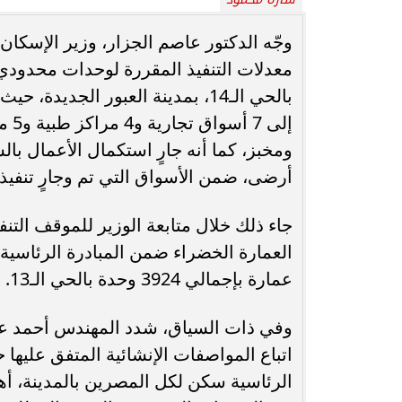
محافظ أسيوط : حملات مكثفة لرفع
وجّه الدكتور عاصم الجزار، وزير الإسكا
الإشغالات بحي شرق لإعادة الانضباط
رحلت في أثناء أدا
معدلات التنفيذ المقررة لوحدات محدودي
وتحقيق...
بمستشفى بني عب
أرضى، ضمن الأسواق التي تم وجارٍ تنفيذه
جاء ذلك خلال متابعة الوزير للموقف التن
عمارة بإجمالي 3924 وحدة بالحي الـ13.
وفي ذات السياق، شدد المهندس أحمد على
اتباع المواصفات الإنشائية المتفق عليه
الرئاسية سكن لكل المصرين بالمدينة، أهدافه