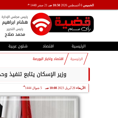
هـ
الخميس
6 أغسطس 2026
10:50 صـ
21 صفر 1448
رئيس مجلس الإدارة
هشام ابراهيم
رئيس التحرير
محمد صلاح
الرئيسية
اقتصاد
شئون عربية
الرئيسية
اقتصاد واخبار البورصة
وزير الإسكان يتابع تنفيذ وح
هـ
الأربعاء
26 أبريل 2023
10:08 صـ
5 شوال 1444