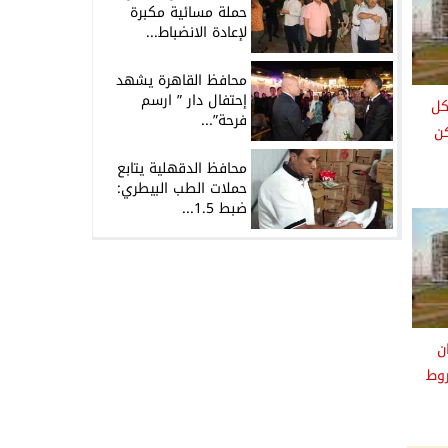
حملة مسائية مكبرة
لإعادة الانضباط...
محافظ القاهرة يشهد
إحتفال دار ” ارسم
كل
فرحة”...
اكن
محافظ الدقهلية يتابع
حملات الطب البيطري:
ضبط 1.5...
ن
ان 17 وشروط