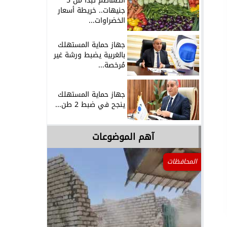
الطماطم تبدأ من 5
جنيهات.. خريطة أسعار
الخضراوات...
جهاز حماية المستهلك
بالغربية يضبط ورشة غير
مُرخصة...
جهاز حماية المستهلك
ينجح في ضبط 2 طن...
آهم الموضوعات
المحافظات