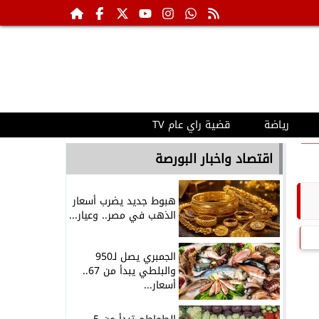
رياضة
قضية راي عام TV
اقتصاد واخبار البورصة
هبوط جديد يضرب أسعار
الذهب في مصر.. وعيار...
الجمبري يصل لـ950
والبلطي يبدأ من 67..
أسعار...