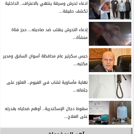
ادعاء تحرش وسرقة ينتهي بالاعتراف.. الداخلية
تكشف حقيقة...
إدعاء التحرش ينقلب ضد صاحبته... حجز فتاة
منشأة...
حبس سكرتير عام محافظة أسوان السابق ومدير
مكتبه...
نهاية مأساوية لشاب في الفيوم.. العثور على
جثمانه...
سقوط دجال الإسكندرية.. أوهم ضحاياه بقدرته
على العلاج...