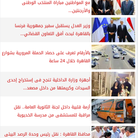
مع المواطنين مباراة المنتخب الوطنى
والأرجنتين...
وزير العدل يستقبل سفير جمهورية فرنسا
بالقاهرة لبحث أفق التعاون القضائي...
بالأرقام تعرف على حصاد الحملة المرورية بشوارع
القاهرة خلال 24 ساعة
أجهزة وزارة الداخلية تنجح فى إستخراج إحدى
السيدات وكريمتها من داخل مصعد...
أزمة قلبية داخل لجنة الثانوية العامة.. نقل
مراقبة للمستشفى من مدرسة الخديوية
محافظ القاهرة : نقل رئيس وحدة الرصد البيئى