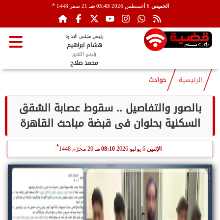
هـ
الخميس
6 أغسطس 2026
05:43 صـ
21 صفر 1448
رئيس مجلس الإدارة
هشام ابراهيم
رئيس التحرير
محمد صلاح
الرئيسية
حوادث
بالصور والتفاصيل .. سقوط عصابة الشقق
السكنية بحلوان فى قبضة مباحث القاهرة
هـ
الإثنين
6 يوليو 2026
08:10 مـ
20 محرّم 1448