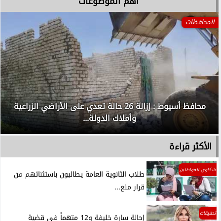
آهم الموضوعات
المحافظات
محافظ أسيوط : إزالة 26 حالة تعدي على الأراضي الزراعية
وأملاك الدولة...
الأكثر قراءة
شكاوي المواطنين
طلاب الثانوية العامة يطالبون باستثنائهم من
قرار منع...
تحقيقات
إحالة سارة خليفة و12 متهماً في قضية