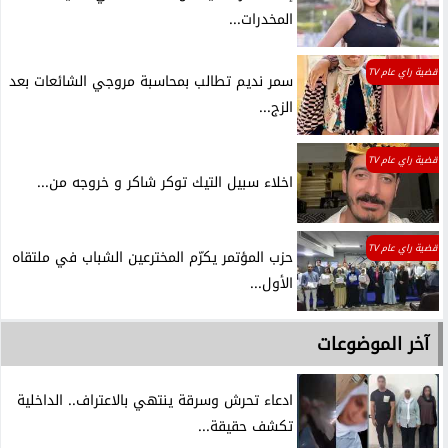
المخدرات...
قضية راي عام TV
سمر نديم تطالب بمحاسبة مروجي الشائعات بعد
الزج...
قضية راي عام TV
اخلاء سبيل التيك توكر شاكر و خروجه من...
قضية راي عام TV
حزب المؤتمر يكرّم المخترعين الشباب في ملتقاه
الأول...
آخر الموضوعات
ادعاء تحرش وسرقة ينتهي بالاعتراف.. الداخلية
تكشف حقيقة...