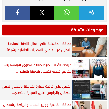
موضوعات متعلقة
محافظ الدقهلية يتابع أعمال اللجنة المفاجئة
للتحليل عن تعاطي المخدرات للعاملين بشركة...
مباحث الآداب تضبط صانعة محتوى لقيامها بنشر
مقاطع فيديو تتضمن قيامها بالرقص...
القبض على قائدة سيارة لقيامها بالسماح لبعض
الأطفال بالجلوس أعلى السيارة بالتجمع...
محافظ القاهرة ووزير الشباب والرياضة يشهدان