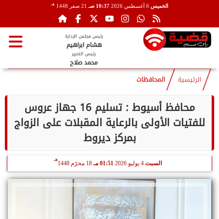
هـ
الخميس
6 أغسطس 2026
10:37 صـ
21 صفر 1448
رئيس مجلس الإدارة
هشام ابراهيم
رئيس التحرير
محمد صلاح
الرئيسية
المحافظات
محافظ أسيوط : تسليم 16 جهاز عروس
للفتيات الأولى بالرعاية المقبلات على الزواج
بمركز ديروط
هـ
السبت
4 يوليو 2026
01:51 مـ
18 محرّم 1448