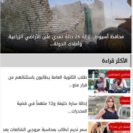
محافظ أسيوط : إزالة 26 حالة تعدي على الأراضي الزراعية
وأملاك الدولة...
الأكثر قراءة
شكاوي المواطنين
طلاب الثانوية العامة يطالبون باستثنائهم من
قرار منع...
تحقيقات
إحالة سارة خليفة و12 متهماً في قضية
المخدرات...
قضية راي عام TV
سمر نديم تطالب بمحاسبة مروجي الشائعات بعد