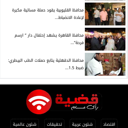
محافظ القليوبية يقود حملة مسائية مكبرة
لإعادة الانضباط...
محافظ القاهرة يشهد إحتفال دار ” ارسم
فرحة”...
محافظ الدقهلية يتابع حملات الطب البيطري:
ضبط 1.5...
اقتصاد
شئون عربية
تحقيقات
شئون عالمية