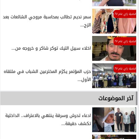
قضية راي عام TV
سمر نديم تطالب بمحاسبة مروجي الشائعات بعد
الزج...
قضية راي عام TV
اخلاء سبيل التيك توكر شاكر و خروجه من...
قضية راي عام TV
حزب المؤتمر يكرّم المخترعين الشباب في ملتقاه
الأول...
آخر الموضوعات
ادعاء تحرش وسرقة ينتهي بالاعتراف.. الداخلية
تكشف حقيقة...