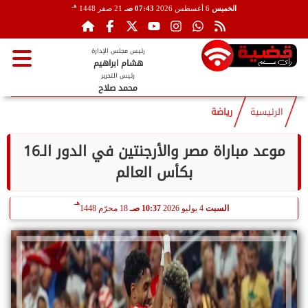
هـ
الخميس
6 أغسطس 2026
07:43 صـ
21 صفر 1448
رئيس مجلس الإدارة
هشام ابراهيم
رئيس التحرير
محمد صلاح
الرئيسية
رياضة
موعد مباراة مصر والأرجنتين في الدور الـ16
بكأس العالم
هـ
السبت
4 يوليو 2026
10:37 صـ
18 محرّم 1448