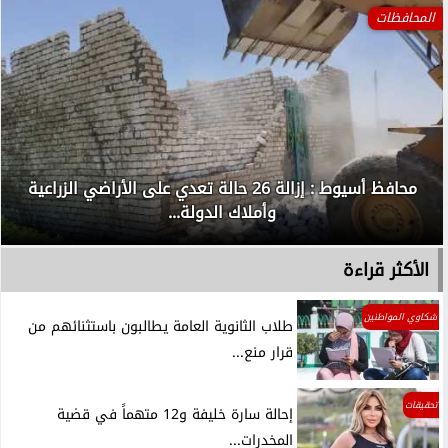
المحافظات
محافظ أسيوط : إزالة 26 حالة تعدي على الأراضي الزراعية
وأملاك الدولة...
الأكثر قراءة
شكاوي المواطنين
طلاب الثانوية العامة يطالبون باستثنائهم من
قرار منع...
تحقيقات
إحالة سارة خليفة و12 متهماً في قضية
المخدرات...