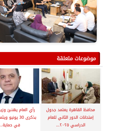
موضوعات متعلقة
محافظ القاهرة يعتمد جدول
رأي العام يهنئ وزير 
إمتحانات الدور الثاني للعام
بذكرى 30 يونيو
الدراسي ٢٠٢٥...
في حماية...