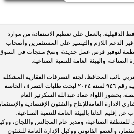
ء رسالتها.. وفاة ممرضة
محافظ القاهرة يعتمد جدول إمتحانات ا
يد والأهالي ينعونها
الثاني للعام الدراسي ٢٠٢٥...
فظ الدقهلية، بالعمل على تعظيم الاستفادة من موارد
فير الدعم اللازم والتيسير على المستثمرين وأصحاب
لمنظمة لتوفير فرص عمل جديدة، وضخ منتجات في السوق
الصناعة، والهيئة العامة للتنمية الصناعية.
بي نائب المحافظ، لجنة التصرفات العقارية المشكلة
بقرار اللواء طارق مرزوق محافظ الدقهلية رقم ٩٤٦ لسنة ٢٠٢٤ لبحث طلبات التصرف الخاصة
ة، بحضور اللواء عماد عبدالله السكرتير العام
الادارة العامةللإنتاج والشئون الإقتصادية والإستثمار
 إقليم الدلتا بالهيئة العامة للتنمية الصناعية،
ي للمنطقة الصناعية، ومدير عام المجالس واللجان، ووكي
ستثمار، والعضو القانوني ووكيل الإدارة العامة للشئون