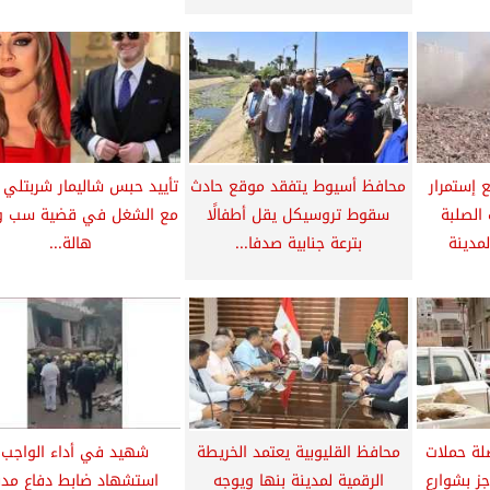
 إستمرار
محافظ أسيوط يتفقد موقع حادث
تأييد حبس شاليمار شربتلي 
الصلبة
سقوط تروسيكل يقل أطفالًا
مع الشغل في قضية سب 
لمدينة
بترعة جنابية صدفا...
هالة...
لة حملات
محافظ القليوبية يعتمد الخريطة
شهيد في أداء الواجب.
جز بشوارع
الرقمية لمدينة بنها ويوجه
استشهاد ضابط دفاع مد