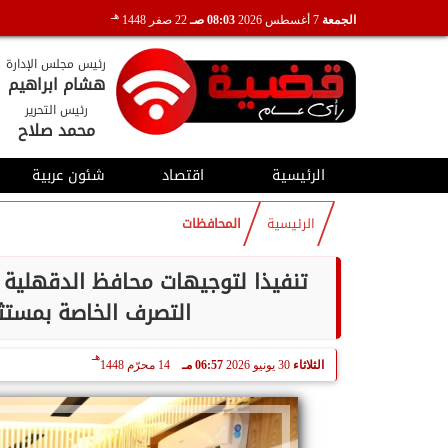
هـ
الجمعة
7 أغسطس 2026
08:03 صـ
22 صفر 1448
رئيس مجلس الإدارة
هشام ابراهيم
رئيس التحرير
محمد صلاح
الرئيسية
اقتصاد
شئون عربية
الرئيسية
المحافظات
تنفيذا لتوجيهات محافظ الدقهلية ..
التصرف الخاصة بمستث
هـ
الثلاثاء
30 يونيو 2026
06:57 مـ
14 محرّم 1448