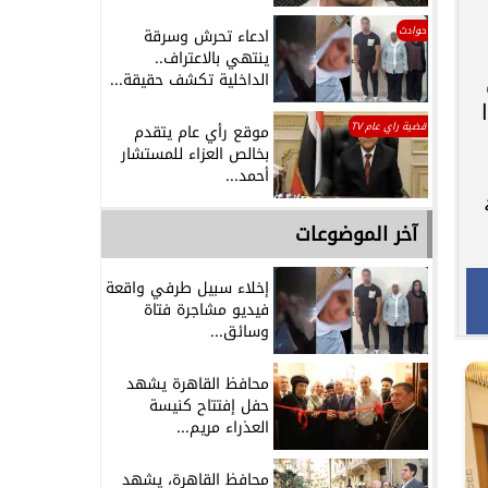
حوادث
ادعاء تحرش وسرقة
ينتهي بالاعتراف..
الداخلية تكشف حقيقة...
قضية راي عام TV
موقع رأي عام يتقدم
بخالص العزاء للمستشار
أحمد...
آخر الموضوعات
إخلاء سبيل طرفي واقعة
فيديو مشاجرة فتاة
وسائق...
محافظ القاهرة يشهد
حفل إفتتاح كنيسة
العذراء مريم...
محافظ القاهرة، يشهد