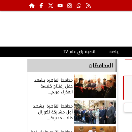
رياضة
قضية راي عام TV
المحافظات
محافظ القاهرة يشهد
حفل إفتتاح كنيسة
العذراء مريم...
محافظ القاهرة، يشهد
أول مشاركة لكورال
طلاب مديرية...