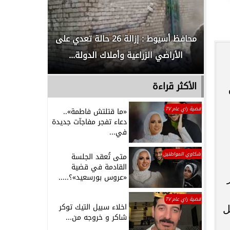
لدور
محافظ أسيوط : إزالة 26 حالة تعدي على
الداخلية ت
الأراضي الزراعية وأملاك الدولة...
رجل م
الأكثر قراءة
قضية راي عام TV
«ما قتلتش فاطمة»..
دعاء تفجر مفاجآت جديدة
في...
شكاوي المواطنين
متى تُعقد الجلسة
القادمة في قضية
«عروس بورسعيد»؟.....
قضية راي عام TV
اخلاء سبيل التيك توكر
ل
شاكر و خروجه من...