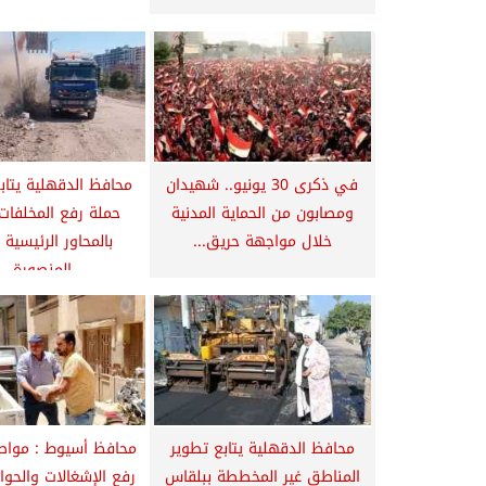
في ذكرى 30 يونيو.. شهيدان
محافظ الدقهلية يتابع
ومصابون من الحماية المدنية
حملة رفع المخلفات 
خلال مواجهة حريق...
بالمحاور الرئيسية 
المنصورة...
محافظ الدقهلية يتابع تطوير
محافظ أسيوط : مواص
المناطق غير المخططة ببلقاس
رفع الإشغالات والحوا