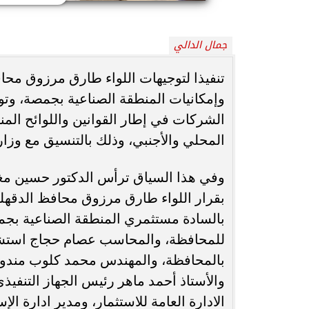
محافظ أسيوط : حملات مكثفة لرفع
جمال الدالي
الإشغالات بحي شرق لإعادة الانضباط
رحلت في أثناء أدا
وتحقيق...
بمستشفى بني عب
تنفيذا لتوجيهات اللواء طارق مرزوق محا
وإمكانيات المنطقة الصناعية بجمصة، وتو
الشركات في إطار القوانين واللوائح ا
المحلي والأجنبي، وذلك بالتنسيق مع وزارة 
وفي هذا السياق ترأس الدكتور حسين مغر
بالسادة مستثمري المنطقة الصناعية بجمص
للمحافظة، والمحاسب عصام حجاج استشاري 
بالمحافظة، والمهندس محمد كلوب مندوب عن
والأستاذ أحمد ماهر رئيس الجهاز التنفيذ
الادارة العامة للاستثمار، ومدير ادارة الإ