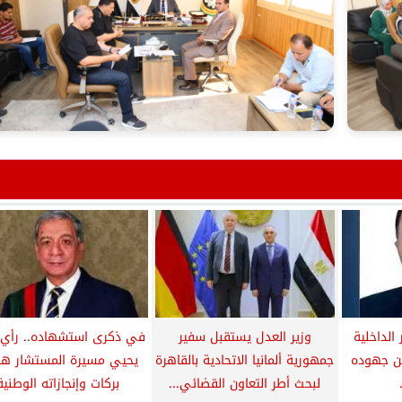
الداخلية
وزير العدل يستقبل سفير
في ذكرى استشهاده.. رأي ا
 ويثمن جهوده
جمهورية ألمانيا الاتحادية بالقاهرة
يحيي مسيرة المستشار ه
لبحث أطر التعاون القضائي...
بركات وإنجازاته الوطنية