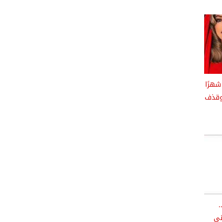
شهرًا
وقذف
.
ني