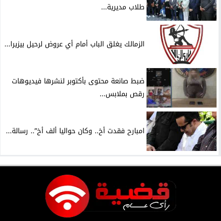
طلاب مديرية...
الزمالك يغلق الباب أمام أي عروض لرحيل بيزيرا...
ضبط صانعة محتوى بأكتوبر لنشرها فيديوهات
رقص بملابس...
امبارح فقدت أخ.. وكان حواليا ألف أخ”.. رسالة...