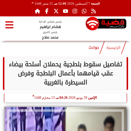
هـ
الجمعة
7 أغسطس 2026
12:00 صـ
21 صفر 1448
رئيس مجلس الإدارة
هشام ابراهيم
رئيس التحرير
محمد صلاح
الرئيسية
حوادث
تفاصيل سقوط بلطجية يحملان أسلحة بيضاء
عقب قيامهما بأعمال البلطجة وفرض
السيطرة بالغربية
هـ
الإثنين
29 يونيو 2026
04:26 مـ
13 محرّم 1448