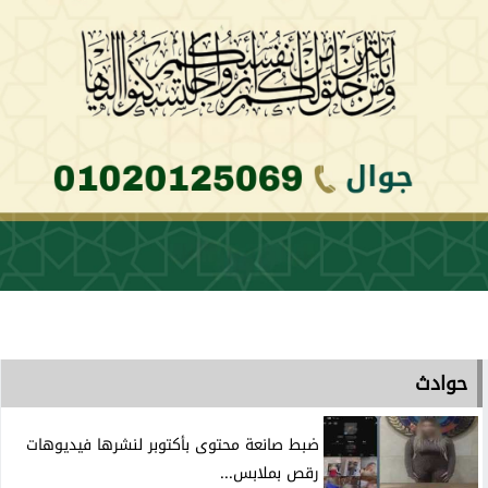
حوادث
ضبط صانعة محتوى بأكتوبر لنشرها فيديوهات
رقص بملابس...