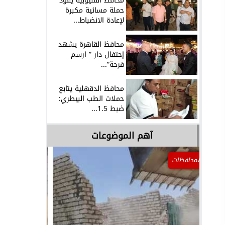
محافظ القليوبية يقود
حملة مسائية مكبرة
لإعادة الانضباط...
محافظ القاهرة يشهد
إحتفال دار ” ارسم
فرحة”...
محافظ الدقهلية يتابع
حملات الطب البيطري:
ضبط 1.5...
آهم الموضوعات
حوادث