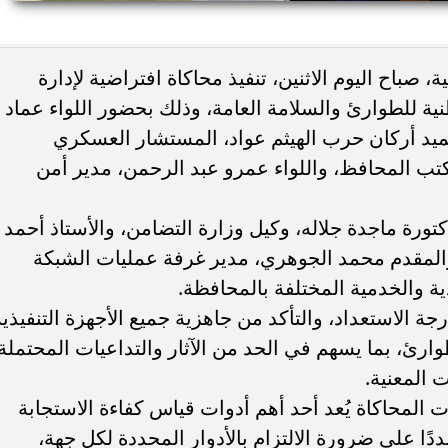
مد جدول إمتحانات الدور
محافظ أسيوط : إزالة 26 حالة 
صباح اليوم الاثنين، تنفيذ محاكاة افتراضية لإدارة
دراسي ٢٠٢٥...
الأراضي الزراعية وأملاك الدولة...
ة للطوارئ والسلامة العامة، وذلك بحضور اللواء عماد
عميد أركان حرب الهيثم عواد، المستشار العسكري
تب المحافظ، واللواء عمرو عبد الرحمن، مدير أمن
كتورة ماجدة جلاله، وكيل وزارة التضامن، والأستاذ أحمد
المقدم محمد الجوهري، مدير غرفة عمليات الشبكة
ية والخدمية المختلفة بالمحافظة.
جة الاستعداد، والتأكد من جاهزية جميع الأجهزة التنفيذية
وارئ، بما يسهم في الحد من الآثار والتداعيات المحتملة
 المعنية.
ت المحاكاة يُعد أحد أهم أدوات قياس كفاءة الاستجابة
ا على ضرورة الالتزام بالأدوار المحددة لكل جهة،