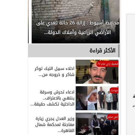
تعدي على
الداخلية تكشف تفاصيل مشادة كلامية بين
أجهزة الأ
رجل مسن وفتاة داخل إحدى...
عيار نا
الأكثر قراءة
قضية راي عام TV
اخلاء سبيل التيك توكر
شاكر و خروجه من...
حوادث
ادعاء تحرش وسرقة
ينتهي بالاعتراف..
الداخلية تكشف حقيقة...
،
امن مصر
وزير العدل يجري زيارة
مفاجئة لمحكمة شمال
القاهرة...