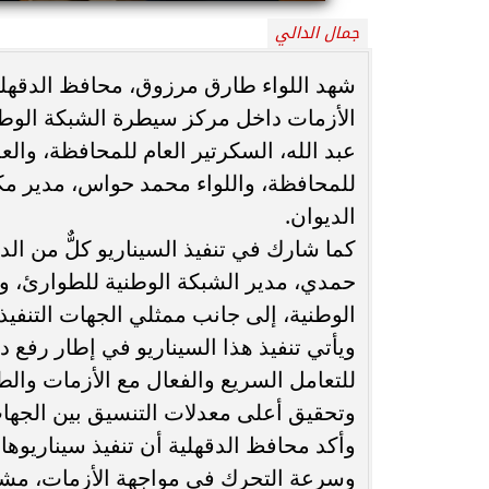
جمال الدالي
رحلت في أثناء أداء رسالتها.. وفاة ممرضة
محافظ القاهرة يعت
شهد اللواء طارق مرزوق، محافظ الدقهلية، 
بمستشفى بني عبيد والأهالي ينعونها
الثاني للعام ال
الأزمات داخل مركز سيطرة الشبكة الوطني
عبد الله، السكرتير العام للمحافظة، وال
للمحافظة، واللواء محمد حواس، مدير مك
الديوان.
كما شارك في تنفيذ السيناريو كلٌّ من الد
حمدي، مدير الشبكة الوطنية للطوارئ، و
الوطنية، إلى جانب ممثلي الجهات التنفيذ
ويأتي تنفيذ هذا السيناريو في إطار رفع در
للتعامل السريع والفعال مع الأزمات والط
وتحقيق أعلى معدلات التنسيق بين الجهات
وأكد محافظ الدقهلية أن تنفيذ سيناريوها
وسرعة التحرك في مواجهة الأزمات، مشددً