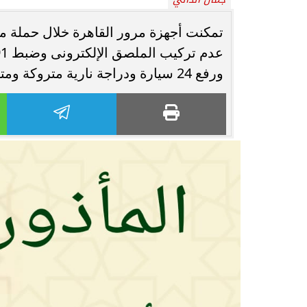
محافظ أسيوط : حملات مكثفة لرفع
الإشغالات بحي شرق لإعادة الانضباط
رحلت في أثناء أدا
وتحقيق...
بمستشفى بني عب
ورفع 24 سيارة ودراجة نارية متروكة ومتهالكة من الشوارع.