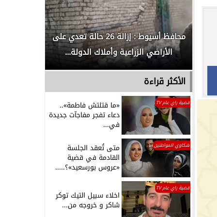
لدور
محافظ أسيوط : إزالة 26 حالة تعدي على
الداخلية ت
الأراضي الزراعية وأملاك الدولة...
رجل م
الأكثر قراءة
قضية راي عام TV
«ما قتلتش فاطمة»..
دعاء تفجر مفاجآت جديدة
في...
شكاوي المواطنين
متى تُعقد الجلسة
القادمة في قضية
«عروس بورسعيد»؟.....
قضية راي عام TV
اخلاء سبيل التيك توكر
شاكر و خروجه من...