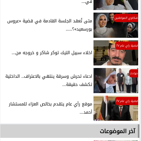
في...
شكاوي المواطنين
متى تُعقد الجلسة القادمة في قضية «عروس
بورسعيد»؟.....
قضية راي عام TV
اخلاء سبيل التيك توكر شاكر و خروجه من...
حوادث
ادعاء تحرش وسرقة ينتهي بالاعتراف.. الداخلية
تكشف حقيقة...
قضية راي عام TV
موقع رأي عام يتقدم بخالص العزاء للمستشار
أحمد...
آخر الموضوعات