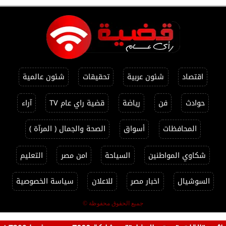
اقتصاد
شئون عربية
تحقيقات
شئون عالمية
حوادث
فن
رياضة
قضية راي عام TV
آراء
المحافظات
أسواق
الصحة والجمال ( المرآة )
شكاوي المواطنين
السياحة
امن مصر
التعليم
السوشيال
اخبار مصر
للاعلان
سياسة الخصوصية
جميع الحقوق محفوظة ©