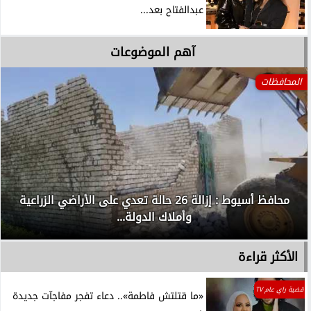
عبدالفتاح بعد...
آهم الموضوعات
المحافظات
محافظ أسيوط : إزالة 26 حالة تعدي على الأراضي الزراعية
وأملاك الدولة...
الأكثر قراءة
قضية راي عام TV
«ما قتلتش فاطمة».. دعاء تفجر مفاجآت جديدة