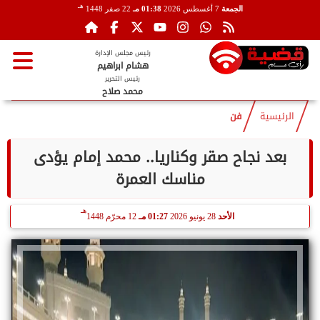
هـ
الجمعة
7 أغسطس 2026
01:38 مـ
22 صفر 1448
رئيس مجلس الإدارة
هشام ابراهيم
رئيس التحرير
محمد صلاح
الرئيسية
فن
بعد نجاح صقر وكناريا.. محمد إمام يؤدى
مناسك العمرة
هـ
الأحد
28 يونيو 2026
01:27 مـ
12 محرّم 1448