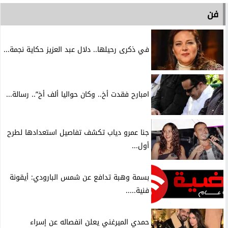
فن
في ذكرى رحيلها.. دلال عبد العزيز حكاية نجمة...
امبارح فقدت أخ.. وكان حواليا ألف أخ”.. رسالة...
جنا عمرو دياب تكشف تفاصيل استعدادها لطرح
أول...
بسمة وهبة تدافع عن شمس البارودي: أيقونة
فنية.....
حمدي الميرغني يعلن انفصاله عن إسراء