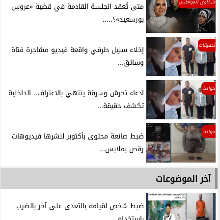
شكاوي المواطنين
متى تُعقد الجلسة القادمة في قضية «عروس
بورسعيد»؟.....
تحقيقات
إخلاء سبيل طرفي واقعة فيديو مشاجرة فتاة
وسائق...
حوادث
ادعاء تحرش وسرقة ينتهي بالاعتراف.. الداخلية
تكشف حقيقة...
حوادث
ضبط صانعة محتوى بأكتوبر لنشرها فيديوهات
رقص بملابس...
آخر الموضوعات
ضبط شخص لقيامه بالتعدى على آخر بالضرب
بإستخدام...