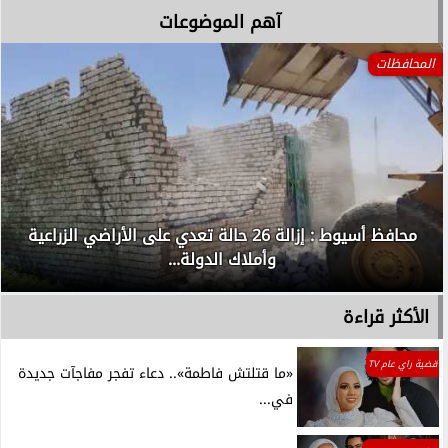
آهم الموضوعات
المحافظات
محافظ أسيوط : إزالة 26 حالة تعدي على الأراضي الزراعية
وأملاك الدولة...
الأكثر قراءة
قضية راي عام TV
«ما قتلتش فاطمة».. دعاء تفجر مفاجآت جديدة
في...