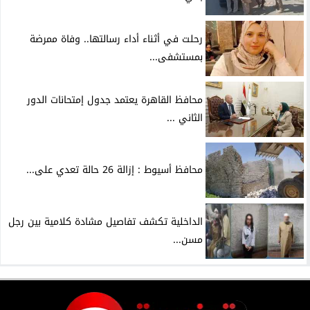
رحلت في أثناء أداء رسالتها.. وفاة ممرضة
بمستشفى...
محافظ القاهرة يعتمد جدول إمتحانات الدور
الثاني ...
محافظ أسيوط : إزالة 26 حالة تعدي على...
الداخلية تكشف تفاصيل مشادة كلامية بين رجل
مسن...