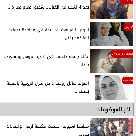
السوشيال
بعد 4 أشهر من الغياب.. شقيق عمرو عمارة...
أسواق
اليوم.. المرافعة الحاسمة في محاكمة «دعاء»
المتهمة بقتل...
قضية راي عام TV
غدًا.. جلسة حاسمة في قضية عروس بورسعيد..
ماذا...
تحقيقات
المؤبد لقاتل زوجته داخل منزل الزوجية بالمحلة
بسبب...
آخر الموضوعات
محافظ أسيوط : حملات مكثفة لرفع الإشغالات
بحي...